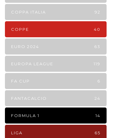
COPPA ITALIA
92
COPPE
40
EURO 2024
63
EUROPA LEAGUE
119
FA CUP
6
FANTACALCIO
24
FORMULA 1
14
LIGA
65