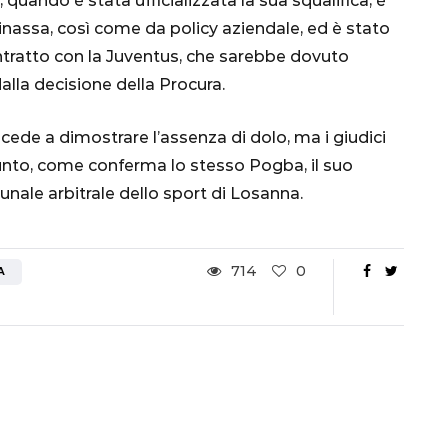
, quando è stata ufficializzata la sua squalifica, è
Ottavi di Finale
inassa, così come da policy aziendale, ed è stato
ntratto con la Juventus, che sarebbe dovuto
1 Dicembre 2022
alla decisione della Procura.
cede a dimostrare l’assenza di dolo, ma i giudici
unto, come conferma lo stesso Pogba, il suo
bunale arbitrale dello sport di Losanna.
714
0
A