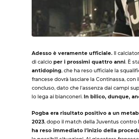
Adesso è veramente ufficiale.
Il calciat
di calcio
per i prossimi quattro anni
. È s
SERIE A
antidoping
, che ha reso ufficiale la squalif
francese dovrà lasciare la Continassa, con i
concluso, dato che l’assenza dai campi sup
lo lega ai bianconeri.
In bilico, dunque, an
Lautaro Mart
Pogba era risultato positivo a un metab
parla l'agent
2023
, dopo il match della Juventus contro 
"Bayern? Pe
ha reso immediato l’inizio della procedu
all'Inter e al