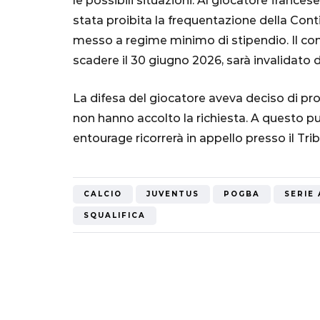
le possibili situazioni. Al giocatore francese
Mondiale"
stata proibita la frequentazione della Cont
messo a regime minimo di stipendio. Il co
5 Ottobre 2022
scadere il 30 giugno 2026, sarà invalidato d
La difesa del giocatore aveva deciso di pro
non hanno accolto la richiesta. A questo p
entourage ricorrerà in appello presso il Tri
CALCIO
JUVENTUS
POGBA
SERIE 
SQUALIFICA