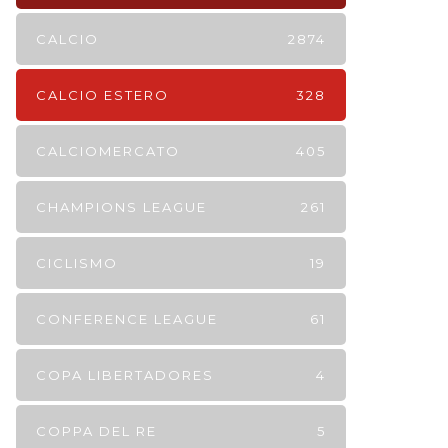
CALCIO
2874
CALCIO ESTERO
328
CALCIOMERCATO
405
CHAMPIONS LEAGUE
261
CICLISMO
19
CONFERENCE LEAGUE
61
COPA LIBERTADORES
4
COPPA DEL RE
5