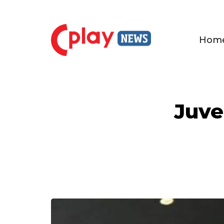
Hom
Juven