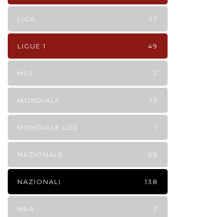
LIGA
27
LIGUE 1
49
MLS
2
MONDIALE
75
MONDIALE U20
1
NAZIONALE
69
NAZIONALI
138
NBA
3