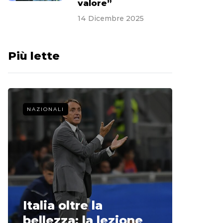
valore”
14 Dicembre 2025
Più lette
NAZIONALI
CALCIO 
La st
Italia oltre la
McCle
bellezza: la lezione
non o