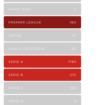
PARIGI 2024
2
PREMIER LEAGUE
180
QATAR
47
SENZA CATEGORIA
83
SERIE A
1785
SERIE B
272
SERIE C
188
SERIE D
5