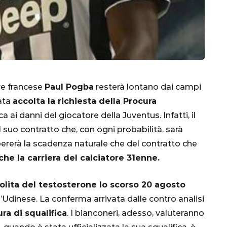
ore francese
Paul Pogba
resterà lontano dai campi
tata
accolta la richiesta della Procura
CALCIO
MONDIALE
QATAR
ica ai danni del giocatore della Juventus. Infatti, il
l suo contratto che, con ogni probabilità, sarà
ererà la scadenza naturale che del contratto che
che la carriera del calciatore 31enne.
inez,
olita del testosterone lo scorso 20 agosto
e:
l’Udinese. La conferma arrivata dalle contro analisi
nsa
Qatar 2022, Brasile
ra di squalifica
. I bianconeri, adesso, valuteranno
già qualificato agli