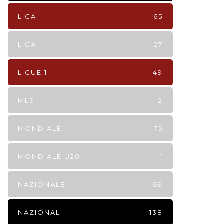
LIGA
65
LIGA
27
LIGUE 1
49
MLS
2
MONDIALE
75
MONDIALE U20
1
NAZIONALE
69
NAZIONALI
138