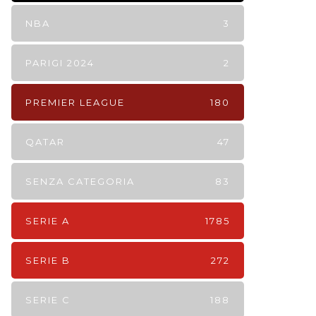
NBA
3
PARIGI 2024
2
PREMIER LEAGUE
180
QATAR
47
SENZA CATEGORIA
83
SERIE A
1785
SERIE B
272
SERIE C
188