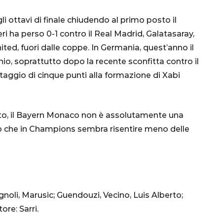
nsa
Qatar 2022, Brasile
già qualificato agli
i ottavi di finale chiudendo al primo posto il
 ha perso 0-1 contro il Real Madrid, Galatasaray,
Ottavi di Finale
ed, fuori dalle coppe. In Germania, quest’anno il
1 Dicembre 2022
nio, soprattutto dopo la recente sconfitta contro il
taggio di cinque punti alla formazione di Xabi
to, il Bayern Monaco non è assolutamente una
to che in Champions sembra risentire meno delle
noli, Marusic; Guendouzi, Vecino, Luis Alberto;
re: Sarri.