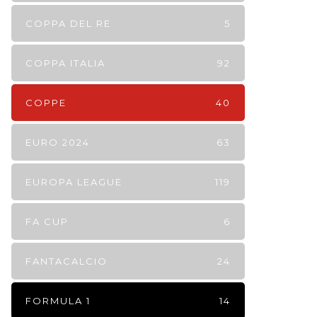
COPPA DEL RE
5
COPPA ITALIA
92
COPPE
40
EURO 2024
63
EUROPA LEAGUE
119
FA CUP
6
FANTACALCIO
24
FORMULA 1
14