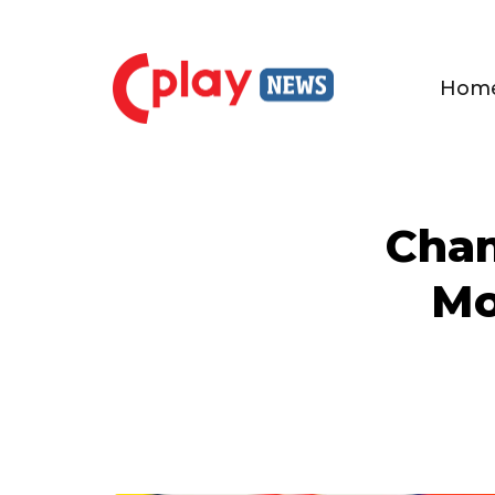
Hom
Cham
Mo