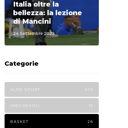
Italia oltre la
McCle
bellezza: la lezione
non o
di Mancini
Regi
24 Settembre 2022
15 Sette
Categorie
ALTRI SPORT
205
AMICHEVOLI
15
BASKET
26