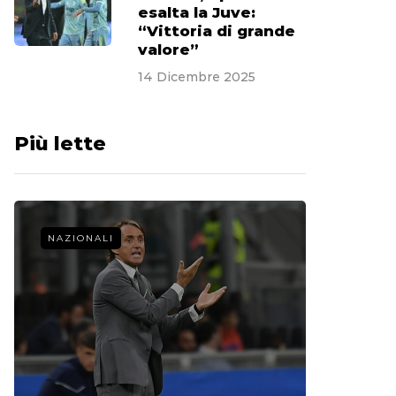
esalta la Juve:
“Vittoria di grande
valore”
14 Dicembre 2025
Più lette
NAZIONALI
CALCIO 
La st