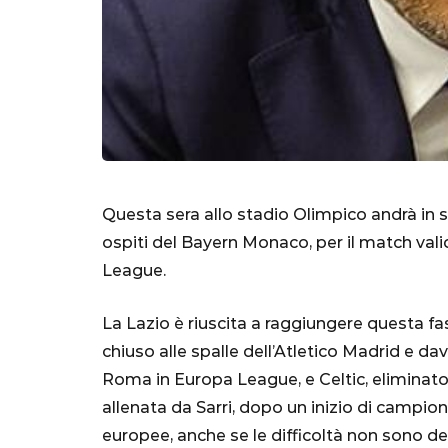
Questa sera allo stadio Olimpico andrà in sce
ospiti del Bayern Monaco, per il match vali
League.
SERIE A
La Lazio è riuscita a raggiungere questa fa
chiuso alle spalle dell’Atletico Madrid e d
Roma in Europa League, e Celtic, eliminat
Lautaro Mart
allenata da Sarri, dopo un inizio di campio
parla l'agent
europee, anche se le difficoltà non sono del