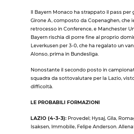
"Bayern? Pe
all'Inter e al
Il Bayern Monaco ha strappato il pass per gl
Girone A, composto da Copenaghen, che ieri
Mondiale"
retrocesso in Conference, e Manchester Unit
5 Ottobre 2022
Bayern rischia di porre fine al proprio domi
Leverkusen per 3-0, che ha regalato un van
Alonso, prima in Bundesliga.
Nonostante il secondo posto in campiona
squadra da sottovalutare per la Lazio, vis
difficoltà.
LE PROBABILI FORMAZIONI
LAZIO (4-3-3):
Provedel; Hysaj, Gila, Romag
Isaksen, Immobile, Felipe Anderson. Allenato