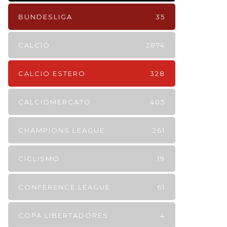
BUNDESLIGA
35
CALCIO
2874
CALCIO ESTERO
328
CALCIOMERCATO
405
CHAMPIONS LEAGUE
261
CICLISMO
19
CONFERENCE LEAGUE
61
COPA LIBERTADORES
4