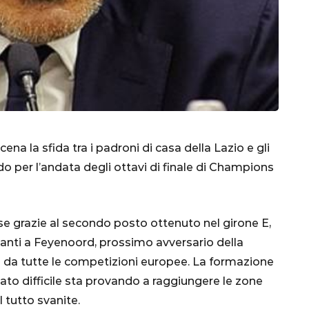
na la sfida tra i padroni di casa della Lazio e gli
do per l’andata degli ottavi di finale di Champions
CALCIO
MONDIALE
QATAR
se grazie al secondo posto ottenuto nel girone E,
avanti a Feyenoord, prossimo avversario della
o da tutte le competizioni europee. La formazione
inez,
nato difficile sta provando a raggiungere le zone
e:
 tutto svanite.