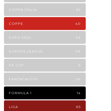
COPPA ITALIA
92
COPPE
40
EURO 2024
63
EUROPA LEAGUE
119
FA CUP
6
FANTACALCIO
24
FORMULA 1
14
LIGA
65