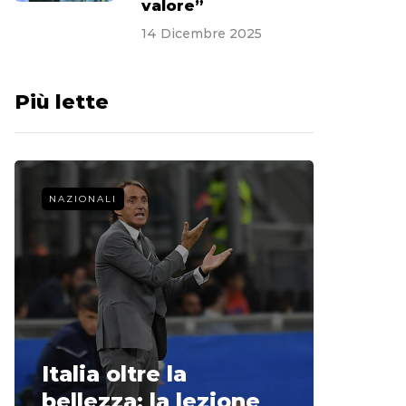
valore”
14 Dicembre 2025
Più lette
NAZIONALI
CALCIO 
La st
Italia oltre la
McCle
bellezza: la lezione
non o