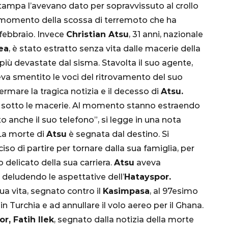
 stampa l’avevano dato per sopravvissuto al crollo
al momento della scossa di terremoto che ha
 febbraio. Invece
Christian Atsu
, 31 anni, nazionale
ea
, è stato estratto senza vita dalle macerie della
à più devastate dal sisma. Stavolta il suo agente,
eva smentito le voci del ritrovamento del suo
ermare la tragica notizia e il decesso di
Atsu.
 sotto le macerie. Al momento stanno estraendo
CALCIO
MONDIALE
QATAR
to anche il suo telefono”, si legge in una nota
 La morte di
Atsu
è segnata dal destino. Si
ciso di partire per tornare dalla sua famiglia, per
o delicato della sua carriera.
Atsu
aveva
 deludendo le aspettative dell’
Hatayspor.
inez,
 sua vita, segnato contro il
Kasimpasa
, al 97esimo
e:
in Turchia e ad annullare il volo aereo per il Ghana.
nsa
Qatar 2022, Brasile
r, Fatih Ilek
, segnato dalla notizia della morte
già qualificato agli