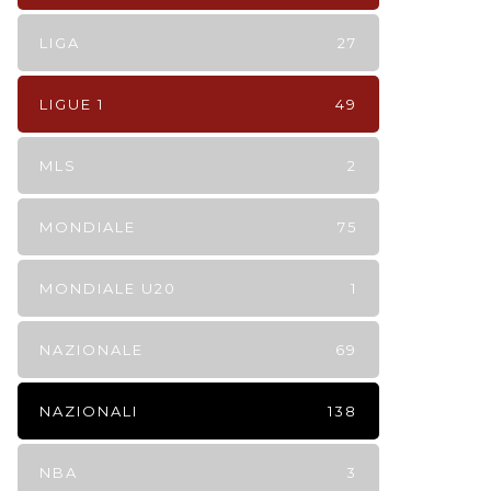
LIGA
27
LIGUE 1
49
MLS
2
MONDIALE
75
MONDIALE U20
1
NAZIONALE
69
NAZIONALI
138
NBA
3