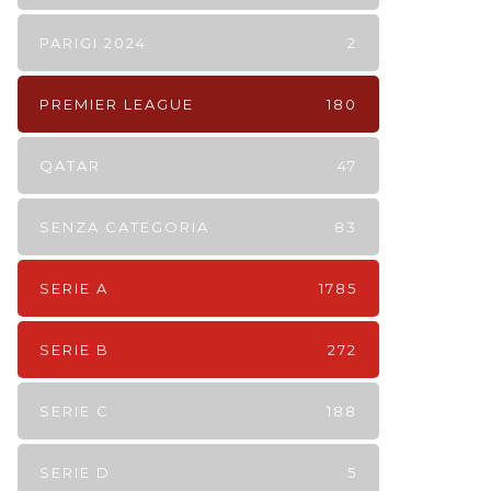
PARIGI 2024
2
PREMIER LEAGUE
180
QATAR
47
SENZA CATEGORIA
83
SERIE A
1785
SERIE B
272
SERIE C
188
SERIE D
5