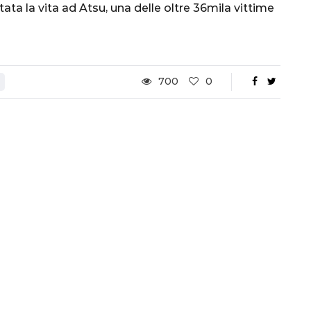
ata la vita ad Atsu, una delle oltre 36mila vittime
Ottavi di Finale
1 Dicembre 2022
700
0