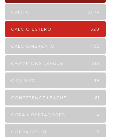
CALCIO
2874
CALCIO ESTERO
328
CALCIOMERCATO
405
CHAMPIONS LEAGUE
261
CICLISMO
19
CONFERENCE LEAGUE
61
COPA LIBERTADORES
4
COPPA DEL RE
5