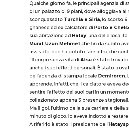
Qualche giorno fa, le principali agenzia di
di un palazzo di 9 piani, dove alloggiava 
sconquassato
Turchia e Siria
, lo scorso 6
ghanese ed ex calciatore di
Porto e Chels
sua abitazione ad
Hatay
, una delle localit
Murat Uzun Mehmet,
che fin da subito av
assistito, non ha potuto fare altro che conf
“Il corpo senza vita di
Atsu
è stato trovato
SERIE A
anche i suoi effetti personali. È stato trova
dell’agenzia di stampa locale
Demiroren
.
apprende, infatti, che il calciatore aveva de
sentire l’affetto dei suoi cari in un moment
collezionato appena 3 presenze stagionali,
Lautaro Mart
Ma il gol, l’ultimo della sua carriera e della
parla l'agent
minuto di gioco, lo aveva indotto a restare 
"Bayern? Pe
A riferirlo è stato il presidente dell’
Hatayspo
all'Inter e al