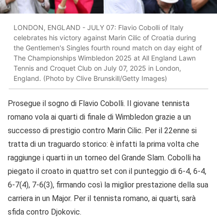
LONDON, ENGLAND - JULY 07: Flavio Cobolli of Italy
celebrates his victory against Marin Cilic of Croatia during
the Gentlemen's Singles fourth round match on day eight of
The Championships Wimbledon 2025 at All England Lawn
Tennis and Croquet Club on July 07, 2025 in London,
England. (Photo by Clive Brunskill/Getty Images)
Prosegue il sogno di Flavio Cobolli. Il giovane tennista
romano vola ai quarti di finale di Wimbledon grazie a un
successo di prestigio contro Marin Cilic. Per il 22enne si
tratta di un traguardo storico: è infatti la prima volta che
raggiunge i quarti in un torneo del Grande Slam. Cobolli ha
piegato il croato in quattro set con il punteggio di 6-4, 6-4,
6-7(4), 7-6(3), firmando così la miglior prestazione della sua
carriera in un Major. Per il tennista romano, ai quarti, sarà
sfida contro Djokovic.