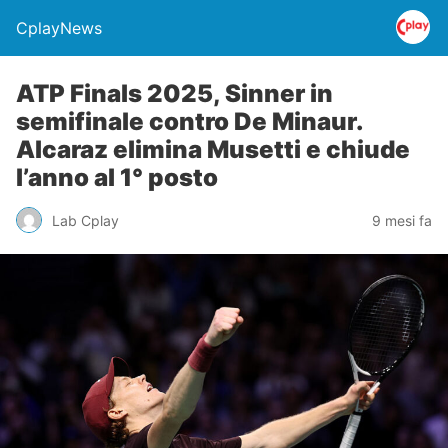
CplayNews
ATP Finals 2025, Sinner in
semifinale contro De Minaur.
Alcaraz elimina Musetti e chiude
l’anno al 1° posto
Lab Cplay
9 mesi fa