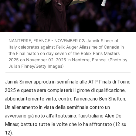
NANTERRE, FRANCE - NOVEMBER 02: Jannik Sinner of
Italy celebrates against Felix Auger Aliassime of Canada in
the Final match on day seven of the Rolex Paris Masters
2025 on November 02, 2025 in Nanterre, France. (Photo by
Julian Finney/Getty Images)
Jannik Sinner approda in semifinale alle ATP Finals di Torino
2025 e questa sera completerà il girone di qualificazione,
abbondantemente vinto, contro l’americano Ben Shelton.
Un allenamento in vista della semifinale contro un
avversario già noto all’altoatesino: l’australiano Alex De
Minaur, battuto tutte le volte che lo ha affrontato (12 su
12).