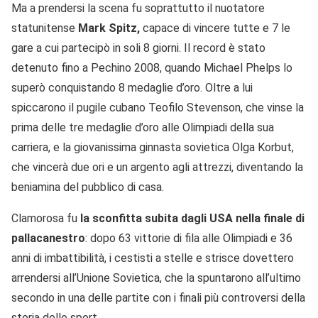
Ma a prendersi la scena fu soprattutto il nuotatore
statunitense
Mark Spitz,
capace di vincere tutte e 7 le
gare a cui partecipò in soli 8 giorni. Il record è stato
detenuto fino a Pechino 2008, quando Michael Phelps lo
superò conquistando 8 medaglie d’oro. Oltre a lui
spiccarono il pugile cubano Teofilo Stevenson, che vinse la
prima delle tre medaglie d’oro alle Olimpiadi della sua
carriera, e la giovanissima ginnasta sovietica Olga Korbut,
che vincerà due ori e un argento agli attrezzi, diventando la
beniamina del pubblico di casa.
Clamorosa fu
la sconfitta subita dagli USA nella finale di
pallacanestro
: dopo 63 vittorie di fila alle Olimpiadi e 36
anni di imbattibilità, i cestisti a stelle e strisce dovettero
arrendersi all’Unione Sovietica, che la spuntarono all’ultimo
secondo in una delle partite con i finali più controversi della
storia dello sport.