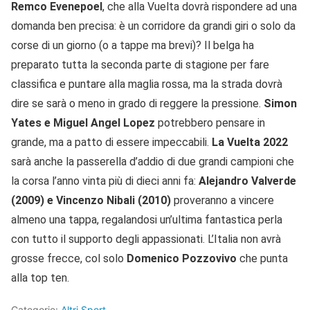
Remco Evenepoel
, che alla Vuelta dovrà rispondere ad una
domanda ben precisa: è un corridore da grandi giri o solo da
corse di un giorno (o a tappe ma brevi)? Il belga ha
preparato tutta la seconda parte di stagione per fare
classifica e puntare alla maglia rossa, ma la strada dovrà
dire se sarà o meno in grado di reggere la pressione.
Simon
Yates e Miguel Angel Lopez
potrebbero pensare in
grande, ma a patto di essere impeccabili.
La Vuelta 2022
sarà anche la passerella d’addio di due grandi campioni che
la corsa l’anno vinta più di dieci anni fa:
Alejandro Valverde
(2009) e Vincenzo Nibali (2010)
proveranno a vincere
almeno una tappa, regalandosi un’ultima fantastica perla
con tutto il supporto degli appassionati. L’Italia non avrà
grosse frecce, col solo
Domenico Pozzovivo
che punta
alla top ten.
Categorie:
Altri Sport