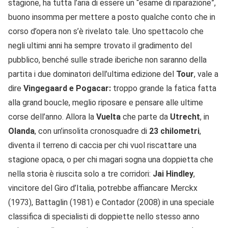
stagione, ha tutta l’aria di essere un “esame di riparazione”,
buono insomma per mettere a posto qualche conto che in
corso d’opera non s’è rivelato tale. Uno spettacolo che
negli ultimi anni ha sempre trovato il gradimento del
pubblico, benché sulle strade iberiche non saranno della
partita i due dominatori dell’ultima edizione del
Tour
, vale a
dire
Vingegaard e Pogacar:
troppo grande la fatica fatta
alla grand boucle, meglio riposare e pensare alle ultime
corse dell’anno. Allora la
Vuelta
che parte da
Utrecht
, in
Olanda
, con un’insolita cronosquadre di
23 chilometri
,
diventa il terreno di caccia per chi vuol riscattare una
stagione opaca, o per chi magari sogna una doppietta che
nella storia è riuscita solo a tre corridori:
Jai Hindley
,
vincitore del Giro d’Italia, potrebbe affiancare Merckx
(1973), Battaglin (1981) e Contador (2008) in una speciale
classifica di specialisti di doppiette nello stesso anno