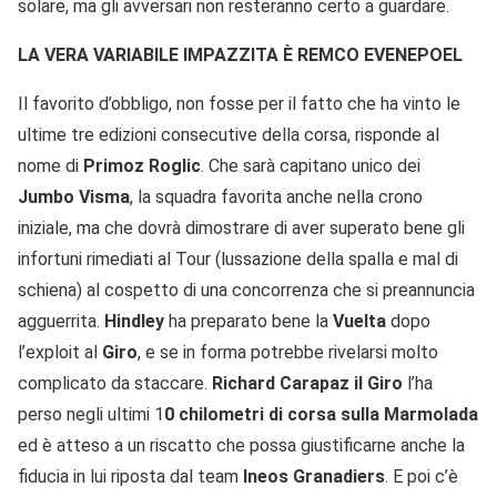
solare, ma gli avversari non resteranno certo a guardare.
LA VERA VARIABILE IMPAZZITA È REMCO EVENEPOEL
Il favorito d’obbligo, non fosse per il fatto che ha vinto le
ultime tre edizioni consecutive della corsa, risponde al
nome di
Primoz Roglic
. Che sarà capitano unico dei
Jumbo Visma
, la squadra favorita anche nella crono
iniziale, ma che dovrà dimostrare di aver superato bene gli
infortuni rimediati al Tour (lussazione della spalla e mal di
schiena) al cospetto di una concorrenza che si preannuncia
agguerrita.
Hindley
ha preparato bene la
Vuelta
dopo
l’exploit al
Giro
, e se in forma potrebbe rivelarsi molto
complicato da staccare.
Richard Carapaz il Giro
l’ha
perso negli ultimi 1
0 chilometri di corsa sulla Marmolada
ed è atteso a un riscatto che possa giustificarne anche la
fiducia in lui riposta dal team
Ineos
Granadiers
. E poi c’è