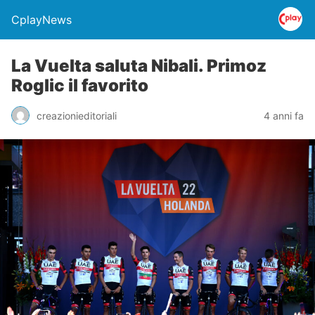
CplayNews
La Vuelta saluta Nibali. Primoz
Roglic il favorito
creazionieditoriali
4 anni fa