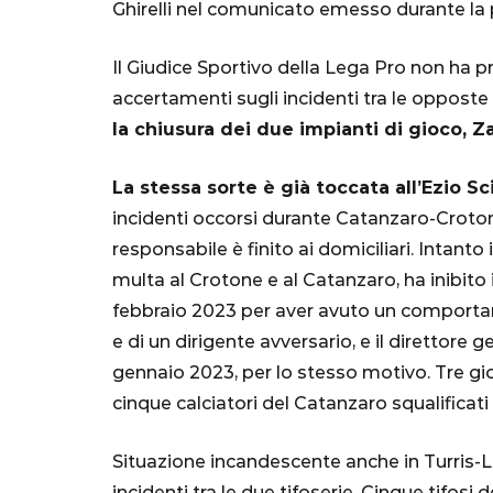
Ghirelli nel comunicato emesso durante la 
Mondiale"
Il Giudice Sportivo della Lega Pro non ha p
5 Ottobre 2022
accertamenti sugli incidenti tra le opposte 
la chiusura dei due impianti di gioco, 
La stessa sorte è già toccata all’Ezio Sc
incidenti occorsi durante Catanzaro-Crotone
responsabile è finito ai domiciliari. Intant
multa al Crotone e al Catanzaro, ha inibito 
febbraio 2023 per aver avuto un comportam
e di un dirigente avversario, e il direttore 
gennaio 2023, per lo stesso motivo. Tre gio
cinque calciatori del Catanzaro squalificati (
Situazione incandescente anche in Turris-L
incidenti tra le due tifoserie. Cinque tifosi 