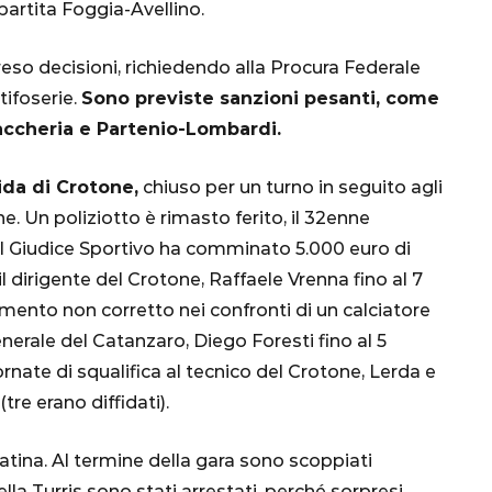
partita Foggia-Avellino.
Ottavi di Finale
reso decisioni, richiedendo alla Procura Federale
1 Dicembre 2022
tifoserie.
Sono previste sanzioni pesanti, come
Zaccheria e Partenio-Lombardi.
ida di Crotone,
chiuso per un turno in seguito agli
. Un poliziotto è rimasto ferito, il 32enne
o il Giudice Sportivo ha comminato 5.000 euro di
il dirigente del Crotone, Raffaele Vrenna fino al 7
ento non corretto nei confronti di un calciatore
generale del Catanzaro, Diego Foresti fino al 5
rnate di squalifica al tecnico del Crotone, Lerda e
tre erano diffidati).
atina. Al termine della gara sono scoppiati
della Turris sono stati arrestati, perché sorpresi