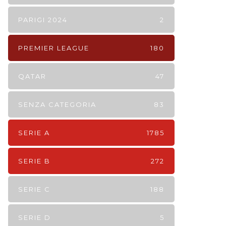
PARIGI 2024
2
PREMIER LEAGUE
180
QATAR
47
SENZA CATEGORIA
83
SERIE A
1785
SERIE B
272
SERIE C
188
SERIE D
5