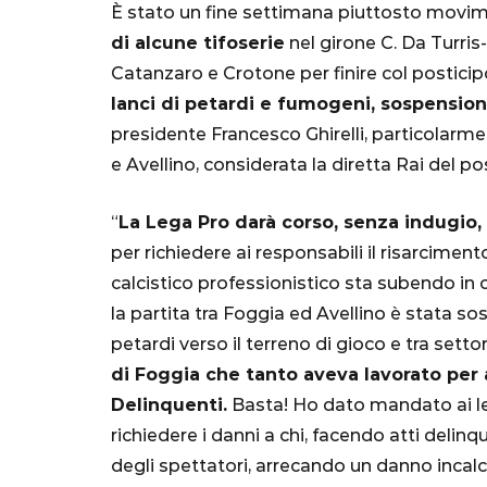
È stato un fine settimana piuttosto movim
di alcune tifoserie
nel girone C. Da Turris-
Catanzaro e Crotone per finire col postici
lanci di petardi e fumogeni, sospensioni 
presidente Francesco Ghirelli, particolarme
e Avellino, considerata la diretta Rai del pos
“
La Lega Pro darà corso, senza indugio,
SERIE A
per richiedere ai responsabili il risarcim
calcistico professionistico sta subendo in 
la partita tra Foggia ed Avellino è stata sos
petardi verso il terreno di gioco e tra setto
di Foggia che tanto aveva lavorato per a
Lautaro Mart
Delinquenti.
Basta! Ho dato mandato ai le
parla l'agent
richiedere i danni a chi, facendo atti delinqu
"Bayern? Pe
degli spettatori, arrecando un danno incalco
all'Inter e al