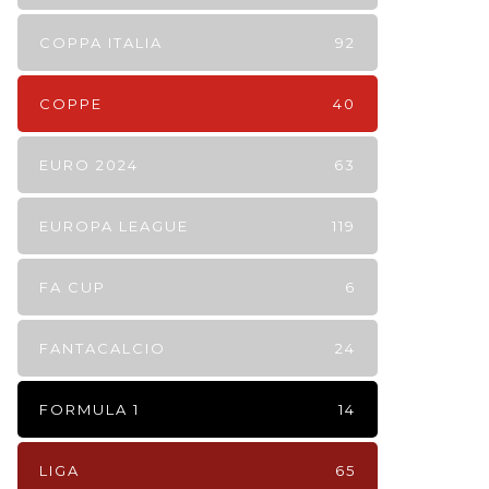
COPPA ITALIA
92
COPPE
40
EURO 2024
63
EUROPA LEAGUE
119
FA CUP
6
FANTACALCIO
24
FORMULA 1
14
LIGA
65