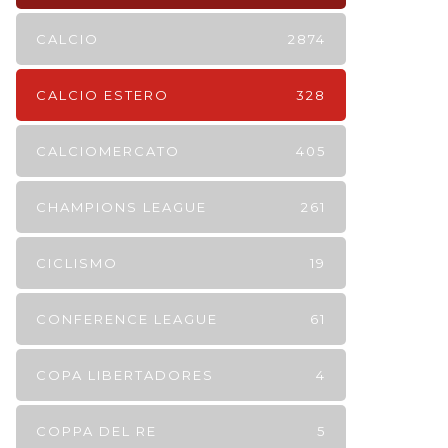
CALCIO
2874
CALCIO ESTERO
328
CALCIOMERCATO
405
CHAMPIONS LEAGUE
261
CICLISMO
19
CONFERENCE LEAGUE
61
COPA LIBERTADORES
4
COPPA DEL RE
5