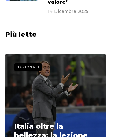
valore”
14 Dicembre 2025
Più lette
NAZIONALI
CALCIO 
La st
Italia oltre la
McCle
bellezza: la lezione
non o