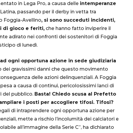
entato in Lega Pro, a causa delle
intemperanze
Latina, passando per il derby in vetta tra
po Foggia-Avellino
, si sono succeduti incidenti,
di gioco e feriti,
che hanno fatto inviperire il
nte adirato nei confronti dei sostenitori di Foggia
ticipo di lunedì.
 ad ogni opportuna azione in sede giudiziaria
CALCIO
MONDIALE
QATAR
ento dei gravissimi danni che questo movimento
conseguenza delle azioni delinquenziali. A Foggia
pesa a causa di continui, pericolosissimi lanci di
ri del pubblico.
Basta! Chiedo scusa al Prefetto
mpliare i posti per accogliere tifosi. Tifosi?
inez,
gali di intraprendere ogni opportuna azione per
e:
enziali, mette a rischio l’incolumità dei calciatori e
nsa
Qatar 2022, Brasile
labile all’immagine della Serie C”, ha dichiarato
già qualificato agli