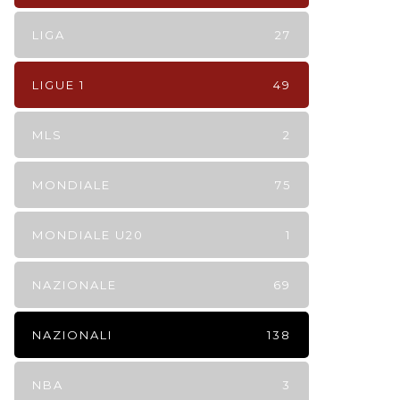
LIGA
27
LIGUE 1
49
MLS
2
MONDIALE
75
MONDIALE U20
1
NAZIONALE
69
NAZIONALI
138
NBA
3