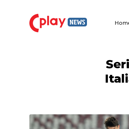
Hom
Ser
Ital