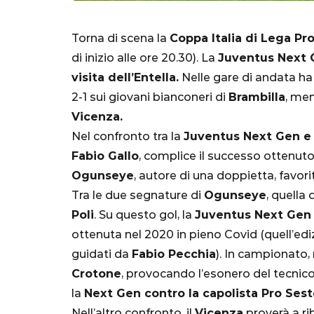
Torna di scena la
Coppa Italia di Lega Pr
di inizio alle ore 20.30). La
Juventus Next G
visita dell’Entella.
Nelle gare di andata ha 
2-1 sui giovani bianconeri di
Brambilla
, me
Vicenza.
Nel confronto tra la
Juventus Next Gen e 
SERIE A
Fabio Gallo
, complice il successo ottenuto
Ogunseye
, autore di una doppietta, favor
Tra le due segnature di
Ogunseye
, quella
Poli
. Su questo gol, la
Juventus Next Gen
ottenuta nel 2020 in pieno Covid (quell’ediz
Lautaro Mart
guidati da
Fabio Pecchia
). In campionato, 
parla l'agent
Crotone
, provocando l’esonero del tecnico
"Bayern? Pe
la
Next Gen contro la capolista Pro Sest
all'Inter e al
Nell’altro confronto, il
Vicenza
proverà a rib