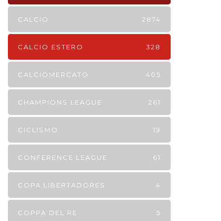
CALCIO
2874
CALCIO ESTERO
328
CALCIOMERCATO
405
CHAMPIONS LEAGUE
261
CICLISMO
19
CONFERENCE LEAGUE
61
COPA LIBERTADORES
4
COPPA DEL RE
5