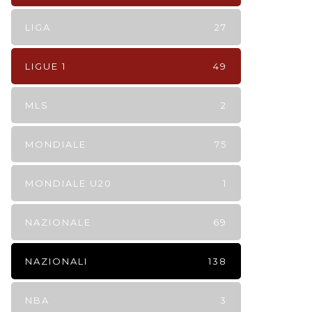
LIGA
27
LIGUE 1
49
MLS
2
MONDIALE
75
MONDIALE U20
1
NAZIONALE
69
NAZIONALI
138
NBA
3