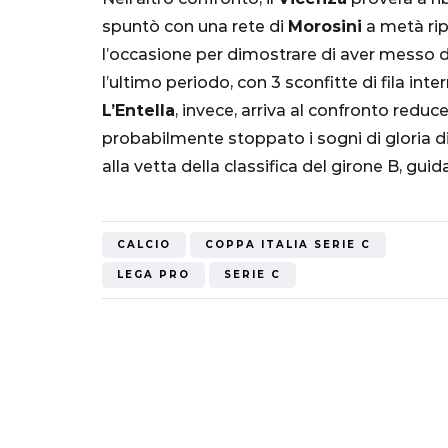
Mondiale"
spuntò con una rete di
Morosini
a metà rip
l’occasione per dimostrare di aver messo da 
5 Ottobre 2022
l’ultimo periodo, con 3 sconfitte di fila int
L’Entella
, invece, arriva al confronto reduc
probabilmente stoppato i sogni di gloria d
alla vetta della classifica del girone B, gui
CALCIO
COPPA ITALIA SERIE C
LEGA PRO
SERIE C