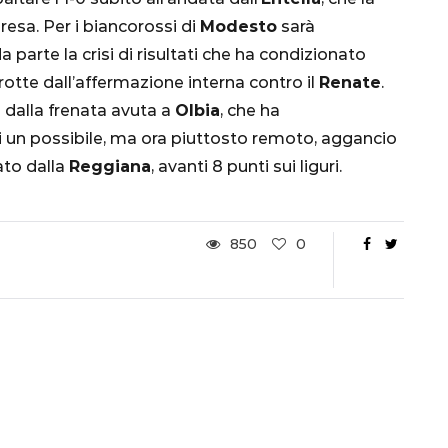
Ottavi di Finale
resa. Per i biancorossi di
Modesto
sarà
parte la crisi di risultati che ha condizionato
1 Dicembre 2022
errotte dall’affermazione interna contro il
Renate
.
e dalla frenata avuta a
Olbia
, che ha
i un possibile, ma ora piuttosto remoto, aggancio
dato dalla
Reggiana
, avanti 8 punti sui liguri.
850
0