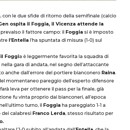
o
, con le due sfide di ritorno della semifinale (calcio
en ospita il Foggia, il Vicenza attende la
prevalso il fattore campo: il
Foggia
si è imposto
ntre
l’Entella
l’ha spuntata di misura (1-0) sul
il Foggi
a è leggermente favorita la squadra di
CALCIO
MONDIALE
QATAR
 nella gara di andata, nel segno dell’attaccante
ito anche dall’errore del portiere bianconero
Raina
.
 del momentaneo pareggio dell’esperto difensore
farà leva per ottenere il pass per la finale, già
ione fu vinta proprio dai bianconeri, all’epoca
inez,
nell’ultimo turno, il
Foggia
ha pareggiato 1-1 a
e:
 dei calabresi
Franco Lerda
, stesso risultato per
nsa
Qatar 2022, Brasile
o.
già qualificato agli
altare l’1-0 subito all’andata dall’
Entella
, che la