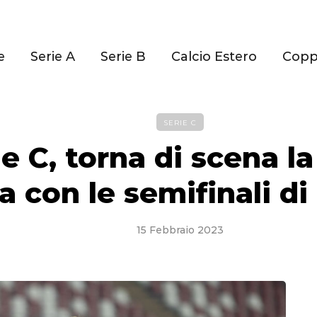
e
Serie A
Serie B
Calcio Estero
Cop
SERIE C
ie C, torna di scena l
ia con le semifinali di
15 Febbraio 2023