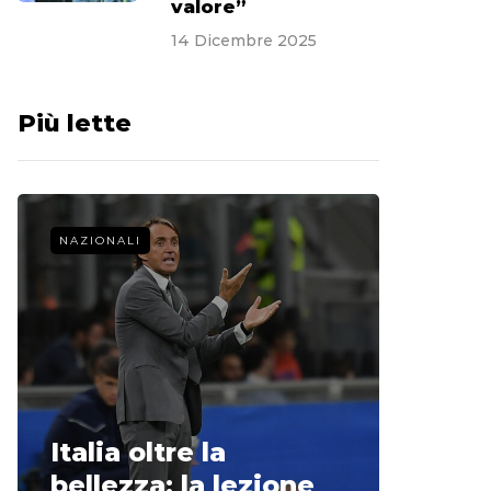
valore”
14 Dicembre 2025
Più lette
NAZIONALI
CALCIO 
La st
Italia oltre la
McCle
bellezza: la lezione
non o