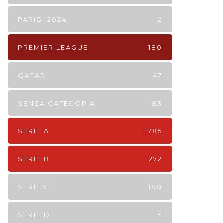
PARIGI 2024
2
PREMIER LEAGUE
180
QATAR
47
SENZA CATEGORIA
83
SERIE A
1785
SERIE B
272
SERIE C
188
SERIE D
5