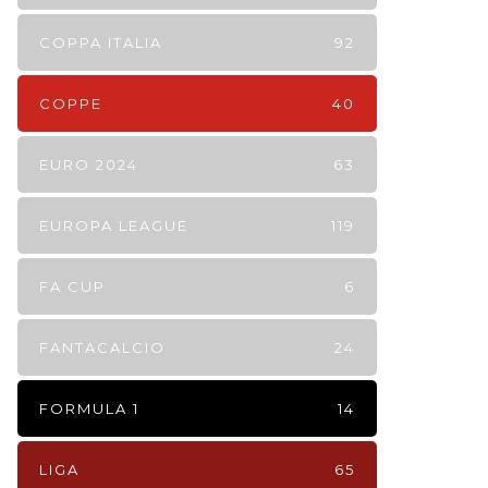
COPPA ITALIA
92
COPPE
40
EURO 2024
63
EUROPA LEAGUE
119
FA CUP
6
FANTACALCIO
24
FORMULA 1
14
LIGA
65