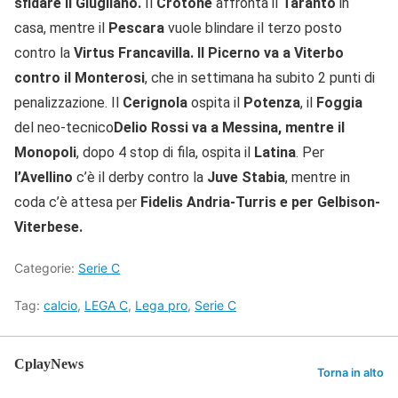
sfidare il Giugliano.
Il
Crotone
affronta il
Taranto
in
casa, mentre il
Pescara
vuole blindare il terzo posto
contro la
Virtus Francavilla. Il Picerno va a Viterbo
contro il Monterosi
, che in settimana ha subito 2 punti di
penalizzazione. Il
Cerignola
ospita il
Potenza
, il
Foggia
del neo-tecnico
Delio Rossi va a Messina, mentre il
Monopoli
, dopo 4 stop di fila, ospita il
Latina
. Per
l’Avellino
c’è il derby contro la
Juve Stabia
, mentre in
coda c’è attesa per
Fidelis Andria-Turris e per Gelbison-
Viterbese.
Categorie:
Serie C
Tag:
calcio
,
LEGA C
,
Lega pro
,
Serie C
CplayNews
Torna in alto