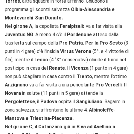
Torres
, altra squadra in forte affanno. Chiudono il
programma gli scontri salvezza
Olbia-Alessandria e
Montevarchi-San Donato.
Nel
girone A
, la capolista
Feralpisalò
va a far visita alla
Juventus NG
. A meno 4 c’è il
Pordenone
atteso dalla
trasferta sul campo della
Pro Patria. Per la Pro Sesto
(3
punti in 4 gare) c’è l’insidia
Virtus Verona
(5^, e 4 vittorie di
fila), mentre il
Lecco
(4 “X” consecutivi) chiude il turno nel
posticipo in casa del
Renate
. Il
Vicenza
(1 punto in 4 gare)
non può sbagliare in casa contro il
Trento
, mentre l’ottimo
Arzignano
va a far visita a una pericolante
Pro Vercelli
. Il
Novara
in salute (11 punti in 5 gare) attende la
Pergolettese
, il
Padova
ospita il
Sangiuliano
. Bagarre in
zona salvezza: si affrontano le ultime 4,
Albinoleffe-
Mantova e Triestina-Piacenza.
Nel
girone C, il Catanzaro già in B va ad Avellino a