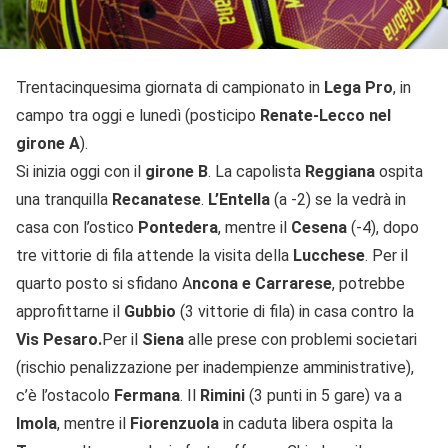
Trentacinquesima giornata di campionato in
Lega Pro
, in
campo tra oggi e lunedì (posticipo
Renate-Lecco nel
girone A
).
Si inizia oggi con il
girone B
. La capolista
Reggiana
ospita
una tranquilla
Recanatese
.
L’Entella
(a -2) se la vedrà in
casa con l’ostico
Pontedera
, mentre il
Cesena
(-4), dopo
tre vittorie di fila attende la visita della
Lucchese
. Per il
quarto posto si sfidano A
ncona e Carrarese
, potrebbe
approfittarne il
Gubbio
(3 vittorie di fila) in casa contro la
Vis Pesaro.
Per il
Siena
alle prese con problemi societari
(rischio penalizzazione per inadempienze amministrative),
c’è l’ostacolo
Fermana
. Il
Rimini
(3 punti in 5 gare) va a
Imola
, mentre il
Fiorenzuola
in caduta libera ospita la