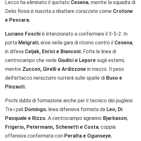
Lecco ha eliminato il quotato
Cesena
; mentre la squadra di
Delio Rossi è riuscita a ribaltare corazzate come
Crotone
e Pescara.
Luciano Foschi
è intenzionato a confermare il 3-5-2. In
porta
Melgrati
, eroe nella gara di ritorno contro il
Cesena
;
in difesa
Celjak, Enrici e Bianconi.
Folta la linea di
centrocampo che vede
Giudici e Lepore
sugli esterni;
mentre
Zuccon, Girelli e Ardizzone
in mezzo. Il peso
dell’attacco nerazzurro ruoterà sulle spalle di
Buso e
Pinzauti.
Pochi dubbi di formazione anche per il tecnico dei pugliesi.
Tra i pali
Domingo
; linea difensiva formata da
Leo, Di
Pasquale e Rizzo.
A centrocampo agiranno
Bjarkason
,
Frigerio, Petermann, Schenetti e Costa
; coppia
offensiva confermata con
Peralta e Ogunseye.