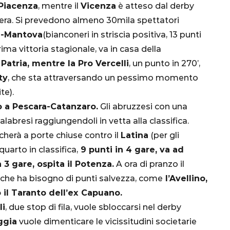
Piacenza
, mentre il
Vicenza
è atteso dal derby
Ottavi di Finale
sera. Si prevedono almeno 30mila spettatori
n-Mantova
(bianconeri in striscia positiva, 13 punti
1 Dicembre 2022
rima vittoria stagionale, va in casa della
 Patria, mentre la Pro Vercelli
, un punto in 270’,
ty
, che sta attraversando un pessimo momento
te).
no a Pescara-Catanzaro.
Gli abruzzesi con una
alabresi raggiungendoli in vetta alla classifica.
ocherà a porte chiuse contro il
Latina
(per gli
quarto in classifica,
9 punti in 4 gare, va ad
 3 gare, ospita il Potenza.
A ora di pranzo il
, che ha bisogno di punti salvezza, come
l’Avellino,
il Taranto dell’ex Capuano.
li
, due stop di fila, vuole sbloccarsi nel derby
ggia
vuole dimenticare le vicissitudini societarie