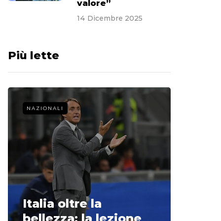
valore”
14 Dicembre 2025
Più lette
NAZIONALI
CALCIO 
La st
Italia oltre la
McCle
bellezza: la lezione
non o