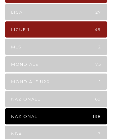
LIGA
27
LIGUE 1
49
MLS
2
MONDIALE
75
MONDIALE U20
1
NAZIONALE
69
NAZIONALI
138
NBA
3