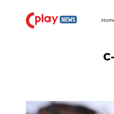
Hom
C