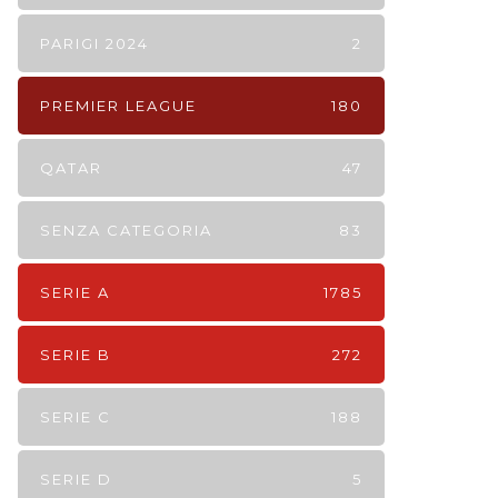
PARIGI 2024
2
PREMIER LEAGUE
180
QATAR
47
SENZA CATEGORIA
83
SERIE A
1785
SERIE B
272
SERIE C
188
SERIE D
5