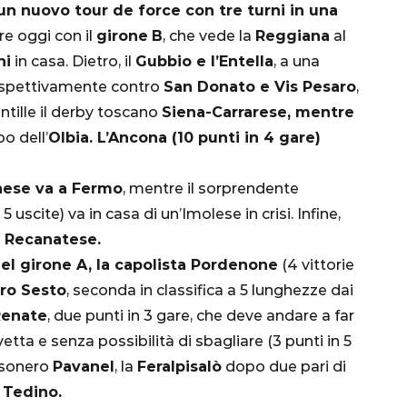
un nuovo tour de force con tre turni in una
e oggi con il
girone
B
, che vede la
Reggiana
al
ni
in casa. Dietro, il
Gubbio e l’Entella
, a una
rispettivamente contro
San Donato e Vis Pesaro
,
tille il derby toscano
Siena-Carrarese, mentre
o dell’
Olbia. L’Ancona (10 punti in 4 gare)
ese va a Fermo
, mentre il sorprendente
CALCIO
MONDIALE
QATAR
5 uscite) va in casa di un’Imolese in crisi. Infine,
 Recanatese.
Nel girone A, la capolista Pordenone
(4 vittorie
ro Sesto
, seconda in classifica a 5 lunghezze dai
Renate
, due punti in 3 gare, che deve andare a far
inez,
vetta e senza possibilità di sbagliare (3 punti in 5
e:
’esonero
Pavanel
, la
Feralpisalò
dopo due pari di
nsa
Qatar 2022, Brasile
 Tedino.
già qualificato agli