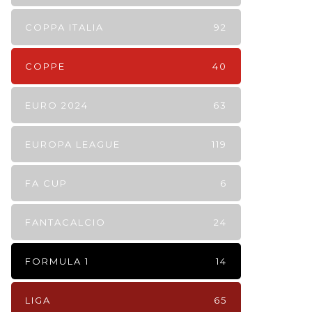
COPPA ITALIA
92
COPPE
40
EURO 2024
63
EUROPA LEAGUE
119
FA CUP
6
FANTACALCIO
24
FORMULA 1
14
LIGA
65