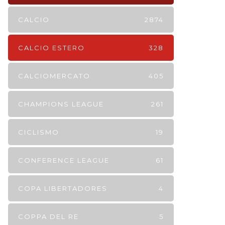
CALCIO
2874
CALCIO ESTERO
328
CALCIOMERCATO
405
CHAMPIONS LEAGUE
261
CICLISMO
19
CONFERENCE LEAGUE
61
COPA LIBERTADORES
4
COPPA DEL RE
5