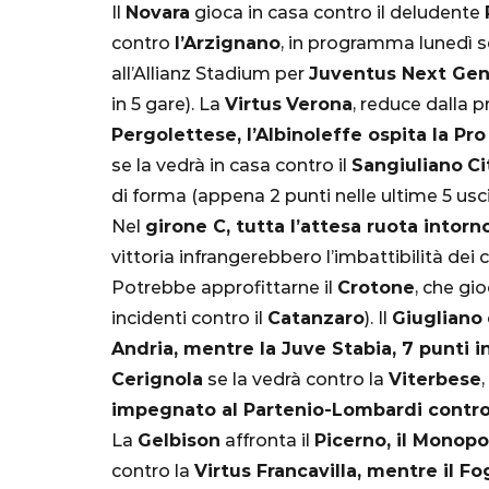
Il
Novara
gioca in casa contro il deludente
Mondiale"
contro
l’Arzignano
, in programma lunedì 
all’Allianz Stadium per
Juventus Next Ge
5 Ottobre 2022
in 5 gare). La
Virtus
Verona
, reduce dalla p
Pergolettese, l’Albinoleffe ospita la Pro
se la vedrà in casa contro il
Sangiuliano
Ci
di forma (appena 2 punti nelle ultime 5 usci
Nel
girone C, tutta l’attesa ruota intor
vittoria infrangerebbero l’imbattibilità dei c
Potrebbe approfittarne il
Crotone
, che gi
incidenti contro il
Catanzaro
). Il
Giugliano
Andria, mentre la Juve Stabia, 7 punti in
Cerignola
se la vedrà contro la
Viterbese
impegnato al Partenio-Lombardi contro 
La
Gelbison
affronta il
Picerno, il Monopo
contro la
Virtus Francavilla, mentre il Fo