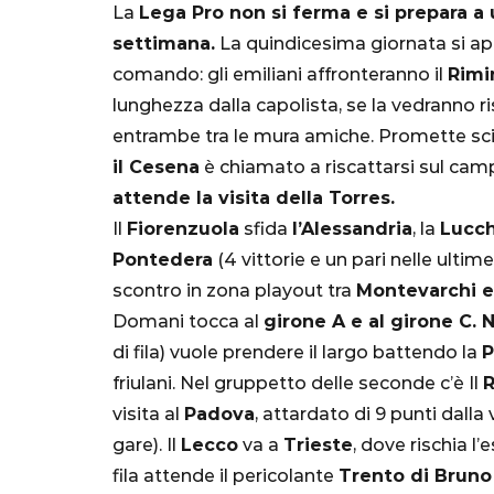
La
Lega Pro non si ferma e si prepara a 
settimana.
La quindicesima giornata si apr
comando: gli emiliani affronteranno il
Rimi
lunghezza dalla capolista, se la vedranno 
entrambe tra le mura amiche. Promette scin
il Cesena
è chiamato a riscattarsi sul camp
attende la visita della Torres.
Il
Fiorenzuola
sfida
l’Alessandria
, la
Lucch
SERIE A
Pontedera
(4 vittorie e un pari nelle ultime 
scontro in zona playout tra
Montevarchi e
Domani tocca al
girone A e al girone C. 
di fila) vuole prendere il largo battendo la
P
friulani. Nel gruppetto delle seconde c’è Il
Lautaro Mart
visita al
Padova
, attardato di 9 punti dalla 
parla l'agent
gare). Il
Lecco
va a
Trieste
, dove rischia l
"Bayern? Pe
fila attende il pericolante
Trento di Bruno
all'Inter e al