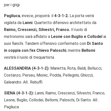
per i grigi.
Pagliuca
, invece, proporrà il
4-3-1-2.
La porta verrà
vigilata da
Lanni
. Quartetto difensivo architettato da
Raimo, Crescenzi, Silvestri, Franco.
Il ruolo di
metronomo sarà affidato a
Leone con Buglio e Collodel
ai
suoi fianchi. Tandem offensivo confermato con
Di Santo
in coppia con l’ex Chievo Paloschi
; mentre
Bellomi
vestirà il ruolo di trequartista.
ALESSANDRIA (4-3-1-2):
Marietta; Rota, Baldi, Bellucci,
Costanzo; Perseu, Mionic; Podda, Pellegrini, Ghiozzi;
Galeandro. All.: Rebuffi.
SIENA (4-3-1-2):
Lanni; Raimo, Crescenzi, Silvestri, Franco;
Leone, Buglio, Collodei; Bellomi; Paloschi, Di Santo. All.:
Pagliuca.