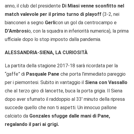
anno, il club del presidente
Di Miasi venne sconfitto nel
match valevole per il primo turno di playoff
(3-2, nei
bianconeri a segno
Gerli
con un gol da centrocampo e
D’Ambrosi
o, con la squadra in inferiorità numerica), la prima
ufficiale dopo lo stop imposto dalla pandemia.
ALESSANDRIA-SIENA, LA CURIOSITÀ
La partita della stagione 2017-18 sarà ricordata per la
“gaffe” di
Pasquale Pane
che porta l’immediato pareggio
per i piemontesi. Subito in vantaggio il
Siena con Vassallo
che al terzo giro di lancette, buca la porta grigia. Il Siena
dopo aver sfumato il raddoppio al 33′ minuto della ripresa
succede quello che non ti aspetti. Un innocuo pallone
calciato da
Gonzales sfugge dalle mani di Pane,
regalando il pari ai grigi.