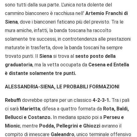
sono tutti dalla sua parte. L’unica nota dolente del
cammino bianconero è racchiusa nell’
Artemio Franchi di
Siena
, dove i bianconeri faticano più del previsto. Tra le
mura amiche, infatti, la banda toscana ha raccolto
solamente tre successi, in controtendenza alle prestazioni
maturate in trasferta, dove la banda toscani ha sempre
trovato punti. Il
Siena
si trova al
sesto posto della
graduatoria
, ma la vetta occupata da
Cesena ed Entella
è distante solamente tre punti.
ALESSANDRIA-SIENA, LE PROBABILI FORMAZIONI
Rebuffi
dovrebbe optare per un classico
4-2-3-1.
Tra i pali
ci sarà
Marietta
; difesa a quattro formata da
Rota, Baldi,
Bellucci e Costanzo.
In mediana spazio poi a
Perseu e
Mionic
; mentre
Podda, Pellegrini e Ghiozzi
avranno il
compito di innescare
Galeandro
, unico terminale offensivo