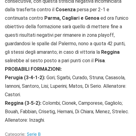
consecutive, con questa striscia negativa incominciata
dalla trasferta contro il
Cosenza
persa per 2-1 e
continuata contro
Parma, Cagliari e Genoa
ed ora l’unico
obiettivo della formazione sarà quello di mettere fine a
questi risultati negativi per rimanere in zona playoff,
guardandosi le spalle dal Palermo, nono a quota 42 punti,
gli stessi degli amaranto; in caso di vittoria la
Reggina
salirebbe al sesto posto a pari punti con il
Pisa
.
PROBABILI FORMAZIONI:
Perugia (3-4-1-2):
Gori; Sgarbi, Curado, Struna; Casasola,
Iannoni, Santoro, Lisi; Luperini; Matos, Di Serio. Allenatore:
Castori.
Reggina (3-5-2):
Colombi; Cionek, Camporese, Gagliolo;
Bouah, Fabbian, Crisetig, Hernani, Di Chiara; Menez, Strelec.
Allenatore: Inzaghi.
Categorie:
Serie B