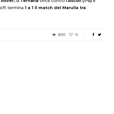
i Rover;
la
Ternana
vince contro
l’Ascoli (1-0)
e
Ottavi di Finale
-off; termina
1 a 1 il match del Marulla tra
1 Dicembre 2022
830
0