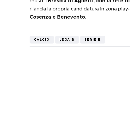
muso il
Brescia di Aglietti, con la rete d
Mondiale"
rilancia la propria candidatura in zona play
Cosenza e Benevento.
5 Ottobre 2022
CALCIO
LEGA B
SERIE B