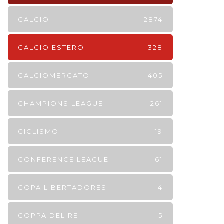
CALCIO
2874
CALCIO ESTERO
328
CALCIOMERCATO
405
CHAMPIONS LEAGUE
261
CICLISMO
19
CONFERENCE LEAGUE
61
COPA LIBERTADORES
4
COPPA DEL RE
5