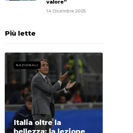
valore”
14 Dicembre 2025
Più lette
NAZIONALI
CALCIO 
La st
Italia oltre la
McCle
bellezza: la lezione
non o