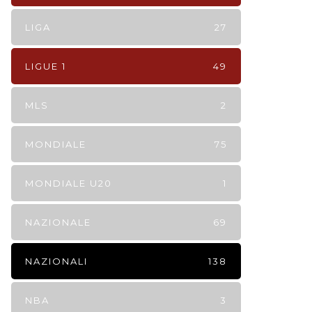
LIGA
27
LIGUE 1
49
MLS
2
MONDIALE
75
MONDIALE U20
1
NAZIONALE
69
NAZIONALI
138
NBA
3