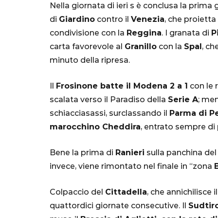
Nella giornata di ieri s è conclusa la prima g
di
Giardino
contro il
Venezia
, che proietta
condivisione con la
Reggina
. I granata di
P
carta favorevole al
Granillo
con la
Spal
, ch
minuto della ripresa.
Il
Frosinone batte il Modena 2 a 1
con le r
scalata verso il Paradiso della
Serie A
; men
SERIE A
schiacciasassi, surclassando il
Parma di Pe
marocchino Cheddira
, entrato sempre di
Bene la prima di
Ranieri
sulla panchina de
invece, viene rimontato nel finale in “zona
Lautaro Mart
parla l'agent
Colpaccio del
Cittadella
, che annichilisce il
"Bayern? Pe
quattordici giornate consecutive. Il
Sudtir
all'Inter e al