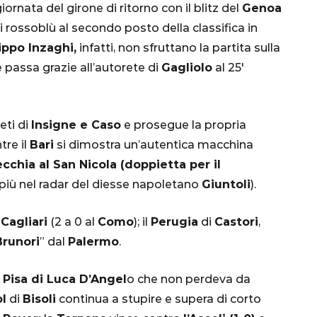
iornata del girone di ritorno con il blitz del
Genoa
 i rossoblù al secondo posto della classifica in
ippo Inzaghi,
infatti, non sfruttano la partita sulla
e passa grazie all’autorete di
Gagliolo
al 25′
eti di
Insigne e Caso
e prosegue la propria
tre il
Bari
si dimostra un’autentica macchina
CALCIO
MONDIALE
QATAR
cchia al San Nicola (doppietta per il
 più nel radar del diesse napoletano
Giuntoli
).
l
Cagliari
(2 a 0 al
Como
); il
Perugia
di
Castori
,
Brunori
” dal
Palermo
.
inez,
e:
Pisa di Luca D’Angel
o che non perdeva da
nsa
Qatar 2022, Brasile
ol
di
Bisoli
continua a stupire e supera di corto
già qualificato agli