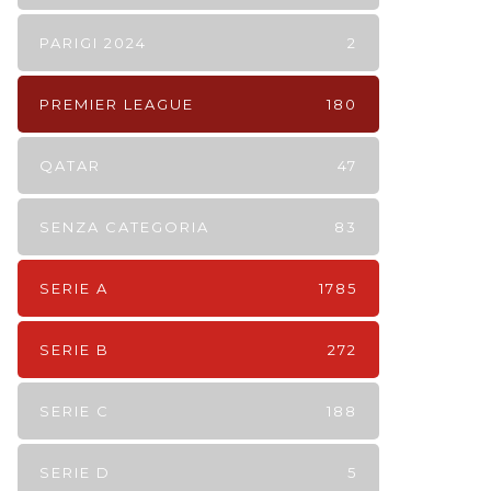
PARIGI 2024
2
PREMIER LEAGUE
180
QATAR
47
SENZA CATEGORIA
83
SERIE A
1785
SERIE B
272
SERIE C
188
SERIE D
5