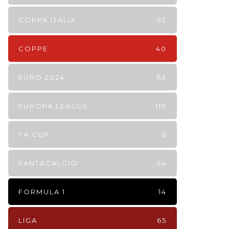
COPPA ITALIA
92
COPPE
40
EURO 2024
63
EUROPA LEAGUE
119
FA CUP
6
FANTACALCIO
24
FORMULA 1
14
LIGA
65