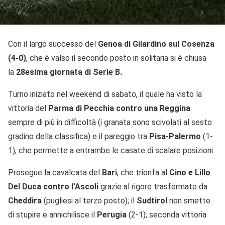
Con il largo successo del
Genoa di Gilardino sul Cosenza
(4-0)
, che è valso il secondo posto in solitaria si è chiusa
la
28esima giornata di Serie B.
Turno iniziato nel weekend di sabato, il quale ha visto la
vittoria del
Parma di Pecchia contro una Reggina
sempre di più in difficoltà (i granata sono scivolati al sesto
gradino della classifica) e il pareggio tra
Pisa-Palermo
(1-
1), che permette a entrambe le casate di scalare posizioni.
Prosegue la cavalcata del
Bari
, che trionfa al
Cino e Lillo
Del Duca contro l’Ascoli
grazie al rigore trasformato da
Cheddira
(pugliesi al terzo posto); il
Sudtirol
non smette
di stupire e annichilisce il
Perugia
(2-1); seconda vittoria