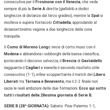
consecutiva per il
Frosinone con il Venezia
, che vede
sempre di più la
Serie A
diretta (gialloblù a dodici
lunghezze di distanza dal terzo gradino); mentre la
Spal
si
risolleva e supera l’ostacolo
Cittadella
, approdando al
diciassettesimo vagone a due lunghezze dalla zona
tranquilla.
Il
Como di Moreno Long
o vince di corto muso con il
Modena
e abbandona i sobborghi della bassa classifica,
ipotecando il discorso salvezza; il
Brescia
di
Gastaldello
riagguanta il
Cagliari
e inanella il secondo risultato utile
consecutivo (1-1); infine scoppiettante il match del
Libero
Liberati
tra
Ternana e Benevento
, ma il 2-2 finale non
sazia le reali ambizioni delle due formazioni.
Ecco qui sotto
tutti i risultati della 28esima giornata di Serie B.
SERIE B (28^ GIORNATA):
Sabato: Pisa-Palermo 1-1,