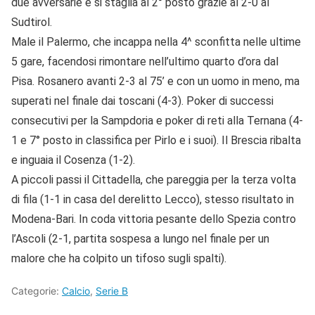
due avversarie e si staglia al 2° posto grazie al 2-0 al
Sudtirol.
Male il Palermo, che incappa nella 4^ sconfitta nelle ultime
5 gare, facendosi rimontare nell’ultimo quarto d’ora dal
Pisa. Rosanero avanti 2-3 al 75’ e con un uomo in meno, ma
superati nel finale dai toscani (4-3). Poker di successi
consecutivi per la Sampdoria e poker di reti alla Ternana (4-
1 e 7° posto in classifica per Pirlo e i suoi). Il Brescia ribalta
e inguaia il Cosenza (1-2).
A piccoli passi il Cittadella, che pareggia per la terza volta
di fila (1-1 in casa del derelitto Lecco), stesso risultato in
Modena-Bari. In coda vittoria pesante dello Spezia contro
l’Ascoli (2-1, partita sospesa a lungo nel finale per un
malore che ha colpito un tifoso sugli spalti).
Categorie:
Calcio
,
Serie B