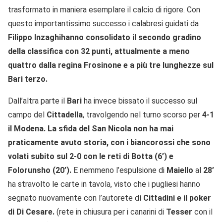
trasformato in maniera esemplare il calcio di rigore. Con
questo importantissimo successo i calabresi guidati da
Filippo Inzaghi
hanno consolidato il secondo gradino
della classifica con 32 punti, attualmente a meno
quattro dalla regina Frosinone e a più tre lunghezze sul
Bari terzo.
Dall’altra parte il
Bari
ha invece bissato il successo sul
campo del
Cittadella
, travolgendo nel turno scorso per
4-1
il Modena.
La sfida del San Nicola non ha mai
praticamente avuto storia, con i biancorossi che sono
volati subito sul 2-0 con le reti di Botta (6’) e
Folorunsho (20’).
E nemmeno l’espulsione di
Maiello
al
28’
ha stravolto le carte in tavola, visto che i pugliesi hanno
segnato nuovamente con l’autorete d
i Cittadini e il poker
di Di Cesare.
(rete in chiusura per i canarini di
Tesser
con il