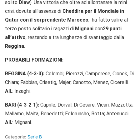
solito
Diaw
). Una vittoria che oltre ad allontanare la mini
crisi, dovuta all’assenza di
Cheddira per il Mondiale in
Qatar con il sorprendente Marocco
, ha fatto salire al
terzo posto solitario i ragazzi di
Mignani
con
29 punti
all’attivo
, restando a tra lunghezze di svantaggio dalla
Reggina.
PROBABILI FORMAZIONI:
REGGINA
(4-3-3):
Colombi; Pierozzi, Camporese, Cionek, Di
Chiara; Fabbian, Crisetig, Majer; Canotto, Menez, Cicerelli.
All.
: Inzaghi.
BARI (4-3-2-1):
Caprile, Dorval, Di Cesare, Vicari, Mazzotta;
Mallamo, Maita, Benedetti; Folorunsho, Botta; Antenucci.
All.
: Mignani.
Categorie:
Serie B