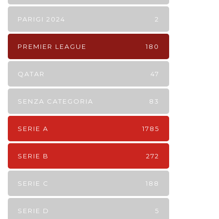
PARIGI 2024
2
PREMIER LEAGUE
180
QATAR
47
SENZA CATEGORIA
83
SERIE A
1785
SERIE B
272
SERIE C
188
SERIE D
5