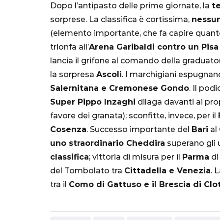
Dopo l’antipasto delle prime giornate, la
te
sorprese. La classifica è cortissima,
nessu
(elemento importante, che fa capire quanto 
trionfa all’
Arena Garibaldi contro un Pisa 
lancia il grifone al comando della graduato
la sorpresa
Ascoli
. I marchigiani espugnan
Salernitana e Cremonese Gondo
. Il pod
Super Pippo Inzaghi
dilaga davanti ai prop
SERIE A
favore dei granata); sconfitte, invece, per il
Cosenza
. Successo importante del
Bari
al
uno straordinario Cheddira
superano gli
classifica
; vittoria di misura per il
Parma
d
del Tombolato tra
Cittadella e Venezia
. 
Lautaro Mart
tra il
Como di Gattuso e il Brescia di Clo
parla l'agent
"Bayern? Pe
all'Inter e al