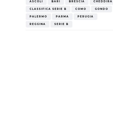
ASCOLI
BARI
BRESCIA
CHEDDIRA
Mondiale"
CLASSIFICA SERIE B
COMO
GONDO
5 Ottobre 2022
PALERMO
PARMA
PERUGIA
REGGINA
SERIE B