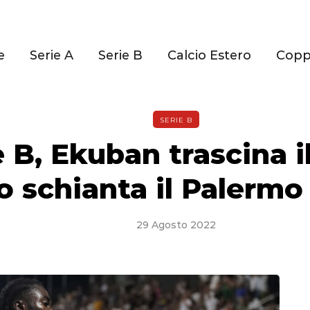
e
Serie A
Serie B
Calcio Estero
Cop
SERIE B
e B, Ekuban trascina i
 schianta il Palermo 
29 Agosto 2022