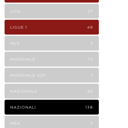
LIGA
27
LIGUE 1
49
MLS
2
MONDIALE
75
MONDIALE U20
1
NAZIONALE
69
NAZIONALI
138
NBA
3