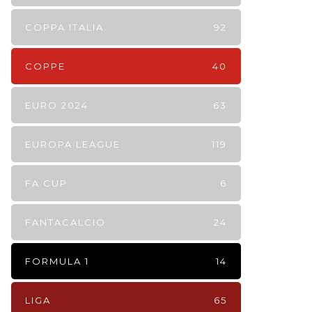
COPPA ITALIA
92
COPPE
40
EURO 2024
63
EUROPA LEAGUE
119
FA CUP
6
FANTACALCIO
24
FORMULA 1
14
LIGA
65