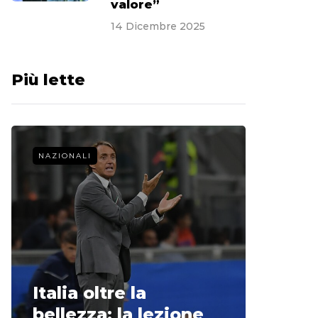
valore”
14 Dicembre 2025
Più lette
NAZIONALI
CALCIO 
La st
Italia oltre la
McCle
bellezza: la lezione
non o