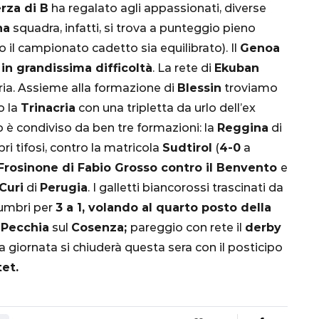
rza di B
ha regalato agli appassionati, diverse
na
squadra, infatti, si trova a punteggio pieno
il campionato cadetto sia equilibrato). Il
Genoa
in grandissima difficoltà
. La rete di
Ekuban
ria. Assieme alla formazione di
Blessin
troviamo
o la
Trinacria
con una tripletta da urlo dell’ex
io è condiviso da ben tre formazioni: la
Reggina
di
ri tifosi, contro la matricola
Sudtirol
(
4-0
a
CALCIO
MONDIALE
QATAR
Frosinone di Fabio Grosso contro il Benvento
e
Curi
di
Perugia
. I galletti biancorossi trascinati da
 umbri per
3 a 1, volando al quarto posto della
i
Pecchia
sul
Cosenza;
pareggio con rete il
derby
La giornata si chiuderà questa sera con il posticipo
inez,
tet.
e:
nsa
Qatar 2022, Brasile
già qualificato agli