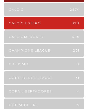
CALCIO
2874
CALCIO ESTERO
328
CALCIOMERCATO
405
CHAMPIONS LEAGUE
261
CICLISMO
19
CONFERENCE LEAGUE
61
COPA LIBERTADORES
4
COPPA DEL RE
5