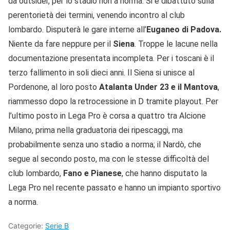
da outsider, per lo stadio non a norma. Si è dibattuto sulla
perentorietà dei termini, venendo incontro al club
lombardo. Disputerà le gare interne all’
Euganeo di Padova.
Niente da fare neppure per il
Siena
. Troppe le lacune nella
documentazione presentata incompleta. Per i toscani è il
terzo fallimento in soli dieci anni. Il Siena si unisce al
Pordenone, al loro posto
Atalanta Under 23 e il Mantova
,
riammesso dopo la retrocessione in D tramite playout. Per
l’ultimo posto in Lega Pro è corsa a quattro tra Alcione
Milano, prima nella graduatoria dei ripescaggi, ma
probabilmente senza uno stadio a norma; il Nardò, che
segue al secondo posto, ma con le stesse difficoltà del
club lombardo,
Fano e Pianese
, che hanno disputato la
Lega Pro nel recente passato e hanno un impianto sportivo
a norma.
Categorie:
Serie B