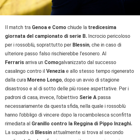
Il match tra
Genoa e Como
chiude la
tredicesima
giornata del campionato di serie B.
Incrocio pericoloso
per i rossoblù, soprattutto per
Blessin
, che in caso di
ulteriore passo falso rischierebbe l’esonero. Al
Ferraris
arriva un
Como
galvanizzato dal successo
casalingo contro il
Venezia
e allo stesso tempo rigenerato
dalla cura
Moreno
Longo
, dopo un avvio di stagione
disastroso e al di sotto delle più rosee aspettative. Per i
padroni di casa, invece, l’obiettivo
Serie A
passa
necessariamente da questa sfida, nella quale i rossoblù
hanno l’obbligo di vincere dopo la rocambolesca sconfitta
rimediata al
Granillo contro la Reggina di Pippo Inzaghi.
La squadra di
Blessin
attualmente si trova al secondo