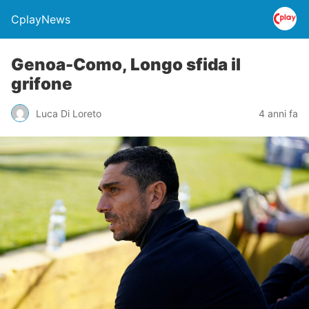
CplayNews
Genoa-Como, Longo sfida il
grifone
Luca Di Loreto
4 anni fa