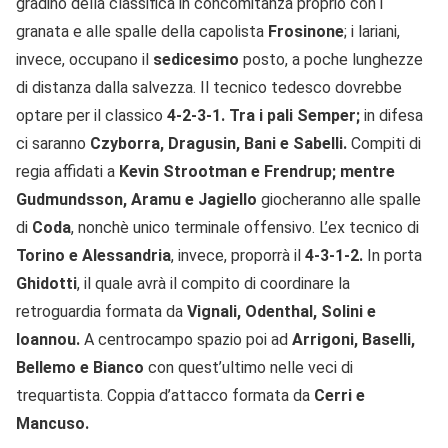
gradino della classifica in concomitanza proprio con i
granata e alle spalle della capolista
Frosinone
; i lariani,
invece, occupano il
sedicesimo
posto, a poche lunghezze
di distanza dalla salvezza. Il tecnico tedesco dovrebbe
optare per il classico
4-2-3-1. Tra i pali Semper;
in difesa
ci saranno
Czyborra, Dragusin, Bani e Sabelli.
Compiti di
regia affidati a
Kevin Strootman e Frendrup; mentre
Gudmundsson, Aramu e Jagiello
giocheranno alle spalle
di
Coda
, nonchè unico terminale offensivo. L’ex tecnico di
Torino e Alessandria
, invece, proporrà il
4-3-1-2.
In porta
Ghidotti
, il quale avrà il compito di coordinare la
retroguardia formata da
Vignali, Odenthal, Solini e
Ioannou.
A centrocampo spazio poi ad
Arrigoni, Baselli,
Bellemo e Bianco
con quest’ultimo nelle veci di
trequartista. Coppia d’attacco formata da
Cerri e
Mancuso.