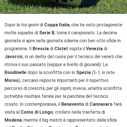
Dopo la tre giorni di
Coppa Italia
, che ha visto protagoniste
molte squadre di
Serie B
, torna il campionato. La decima
giornata si apre nella giornata odierna con ben otto sfide in
programma. Il
Brescia
di
Clotet
ospita il
Venezia
di
Javorcic
, in un derby del cuore per il tecnico dei veneti che
ritrova il suo passato (seppur a livello di giovanili). Le
Rondinelle
dopo la sconfitta con lo
Spezia
(3-1, in rete
Moreo
), cercano risposte importanti per il rispettivo
percorso di crescita; per gli ospiti, invece, un’altra sconfitta
potrebbe risultare fatale per la panchina del tecnico
croato. In contemporanea, il
Benevento
di
Cannavaro
farà
visita al
Como di Longo
, crollato nella trasferta di
Modena
; mentre il big match è rappresentato dalla sfida