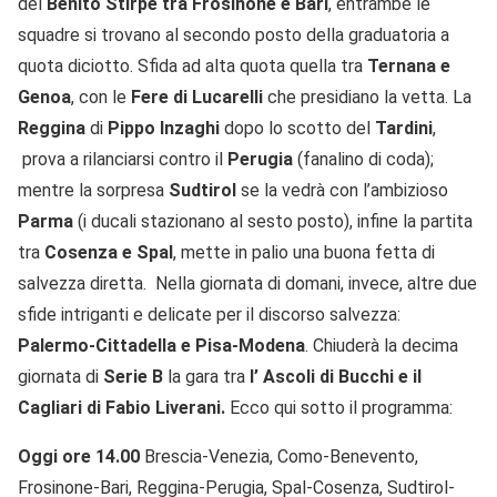
del
Benito Stirpe tra Frosinone e Bari
, entrambe le
squadre si trovano al secondo posto della graduatoria a
quota diciotto. Sfida ad alta quota quella tra
Ternana e
Genoa
, con le
Fere di Lucarelli
che presidiano la vetta. La
Reggina
di
Pippo Inzaghi
dopo lo scotto del
Tardini
,
prova a rilanciarsi contro il
Perugia
(fanalino di coda);
mentre la sorpresa
Sudtirol
se la vedrà con l’ambizioso
Parma
(i ducali stazionano al sesto posto), infine la partita
tra
Cosenza e Spal
, mette in palio una buona fetta di
salvezza diretta. Nella giornata di domani, invece, altre due
sfide intriganti e delicate per il discorso salvezza:
Palermo-Cittadella e Pisa-Modena
. Chiuderà la decima
giornata di
Serie B
la gara tra
l’ Ascoli di Bucchi e il
Cagliari di Fabio Liverani.
Ecco qui sotto il programma:
Oggi ore 14.00
Brescia-Venezia, Como-Benevento,
Frosinone-Bari, Reggina-Perugia, Spal-Cosenza, Sudtirol-