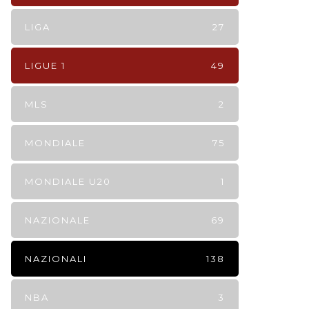
LIGA
27
LIGUE 1
49
MLS
2
MONDIALE
75
MONDIALE U20
1
NAZIONALE
69
NAZIONALI
138
NBA
3