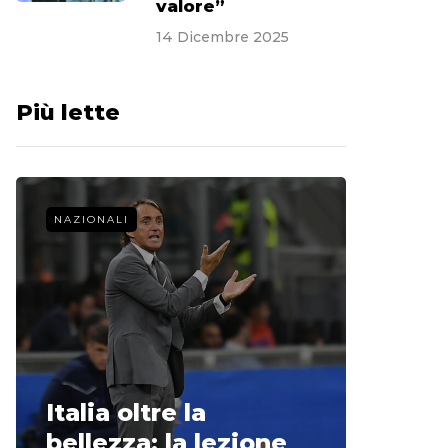
valore”
14 Dicembre 2025
Più lette
NAZIONALI
CALCIO 
La st
Italia oltre la
McCle
bellezza: la lezione
non o