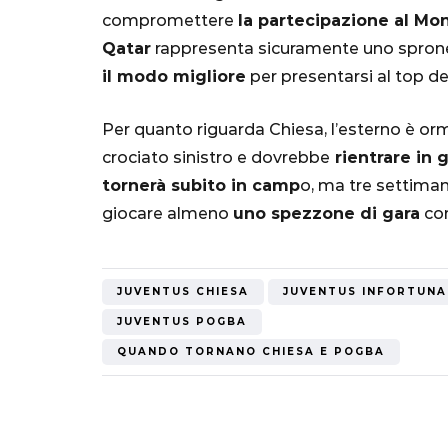
Mondiale"
compromettere
la partecipazione al Mo
Qatar
rappresenta sicuramente uno sprone 
5 Ottobre 2022
il modo migliore
per presentarsi al top de
Per quanto riguarda Chiesa, l’esterno è or
crociato sinistro e dovrebbe
rientrare in 
tornerà subito in camp
o, ma tre settima
giocare almeno
uno spezzone di gara
con
JUVENTUS CHIESA
JUVENTUS INFORTUNA
JUVENTUS POGBA
QUANDO TORNANO CHIESA E POGBA