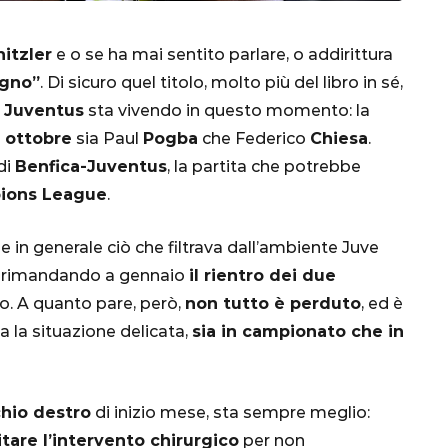
itzler
e o se ha mai sentito parlare, o addirittura
ogno”
. Di sicuro quel titolo, molto più del libro in sé,
a
Juventus
sta vivendo in questo momento: la
 ottobre
sia Paul
Pogba
che Federico
Chiesa
.
di
Benfica-Juventus
, la partita che potrebbe
ions League
.
CALCIO
MONDIALE
QATAR
e in generale ciò che filtrava dall’ambiente Juve
, rimandando a gennaio
il rientro dei due
o. A quanto pare, però,
non tutto è perduto
, ed è
a la situazione delicata,
sia in campionato che in
inez,
e:
nsa
Qatar 2022, Brasile
chio destro
di inizio mese, sta sempre meglio:
già qualificato agli
itare l’intervento chirurgico
per non