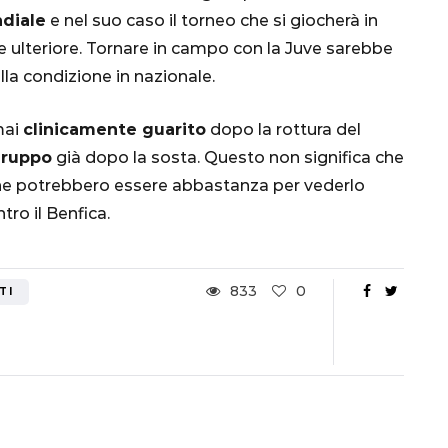
Ottavi di Finale
ndiale
e nel suo caso il torneo che si giocherà in
ulteriore. Tornare in campo con la Juve sarebbe
1 Dicembre 2022
lla condizione in nazionale.
mai
clinicamente guarito
dopo la rottura del
gruppo
già dopo la sosta. Questo non significa che
ne potrebbero essere abbastanza per vederlo
tro il Benfica.
833
0
TI