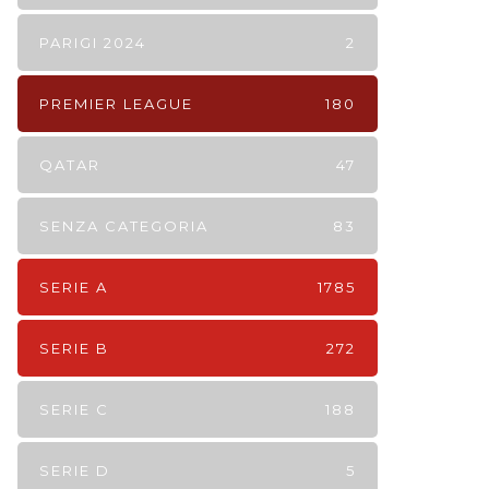
PARIGI 2024
2
PREMIER LEAGUE
180
QATAR
47
SENZA CATEGORIA
83
SERIE A
1785
SERIE B
272
SERIE C
188
SERIE D
5