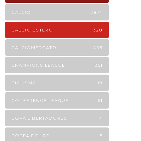
CALCIO
2874
CALCIO ESTERO
328
CALCIOMERCATO
405
CHAMPIONS LEAGUE
261
CICLISMO
19
CONFERENCE LEAGUE
61
COPA LIBERTADORES
4
COPPA DEL RE
5