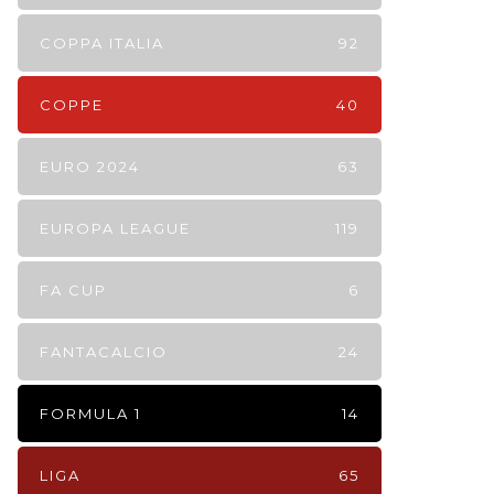
COPPA ITALIA
92
COPPE
40
EURO 2024
63
EUROPA LEAGUE
119
FA CUP
6
FANTACALCIO
24
FORMULA 1
14
LIGA
65