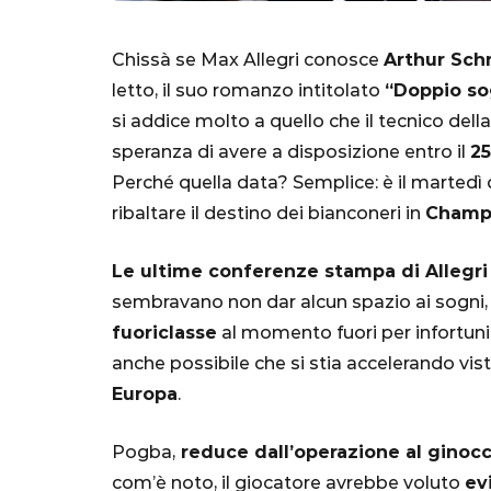
Chissà se Max Allegri conosce
Arthur Schn
letto, il suo romanzo intitolato
“Doppio s
si addice molto a quello che il tecnico dell
speranza di avere a disposizione entro il
25
Perché quella data? Semplice: è il martedì 
ribaltare il destino dei bianconeri in
Champ
SERIE A
Le ultime conferenze stampa di Allegri
sembravano non dar alcun spazio ai sogni
fuoriclasse
al momento fuori per infortuni
anche possibile che si stia accelerando vist
Lautaro Mart
Europa
.
parla l'agent
"Bayern? Pe
Pogba,
reduce dall’operazione al ginoc
all'Inter e al
com’è noto, il giocatore avrebbe voluto
ev