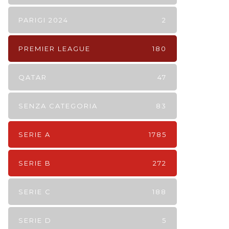
PARIGI 2024
2
PREMIER LEAGUE
180
QATAR
47
SENZA CATEGORIA
83
SERIE A
1785
SERIE B
272
SERIE C
188
SERIE D
5