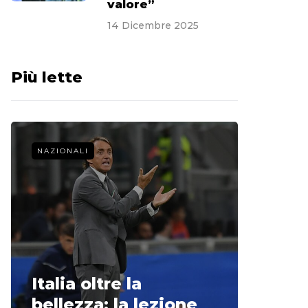
valore”
14 Dicembre 2025
Più lette
NAZIONALI
CALCIO 
La st
Italia oltre la
McCle
bellezza: la lezione
non o