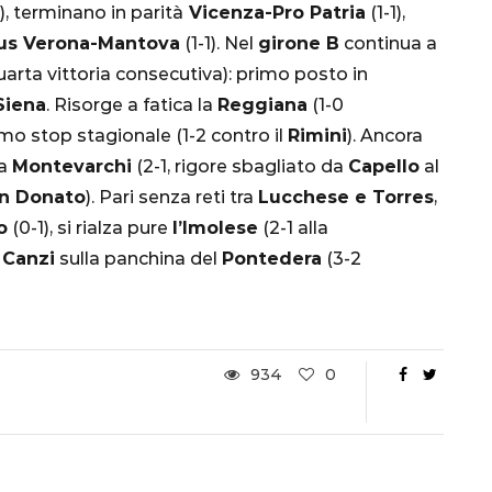
), terminano in parità
Vicenza-Pro Patria
(1-1),
Ottavi di Finale
tus Verona-Mantova
(1-1). Nel
girone B
continua a
arta vittoria consecutiva): primo posto in
1 Dicembre 2022
Siena
. Risorge a fatica la
Reggiana
(1-0
rimo stop stagionale (1-2 contro il
Rimini
). Ancora
 a
Montevarchi
(2-1, rigore sbagliato da
Capello
al
n Donato
). Pari senza reti tra
Lucchese e Torres
,
o
(0-1), si rialza pure
l’Imolese
(2-1 alla
 Canzi
sulla panchina del
Pontedera
(3-2
934
0