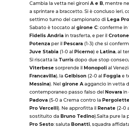
Cambia la vetta nei gironi
A e B
, mentre n
a sprintare a braccetto. Si è concluso ieri, 
settimo turno del campionato di
Lega Pro
Sabato è toccato al
girone C
: conferme in 
Fidelis Andria
in trasferta, e per il
Crotone
Potenza
per il
Pescara
(1-3) che si conferm
Juve Stabia
(1-0 al
Picerno
) e
Latina
, al t
Si riscatta la
Turris
dopo due stop consecut
SERIE A
Viterbese
sorprende il
Monopoli
al Venezi
Francavilla
), la
Gelbison
(2-0 al
Foggia
e t
Messina
). Nel
girone A
aggancio in vetta 
contemporaneo passo falso del
Novara
in 
Padova
(5-0 a Crema contro la
Pergolett
Lautaro Mart
Pro Vercelli
). Ne approfitta il
Renate
(2-0 
parla l'agent
sostituito da
Bruno Tedino
).Salta pure la
"Bayern? Pe
Pro Sesto
: saluta
Bonatti
, squadra affidat
all'Inter e al