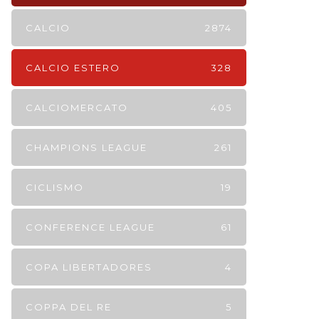
CALCIO
2874
CALCIO ESTERO
328
CALCIOMERCATO
405
CHAMPIONS LEAGUE
261
CICLISMO
19
CONFERENCE LEAGUE
61
COPA LIBERTADORES
4
COPPA DEL RE
5