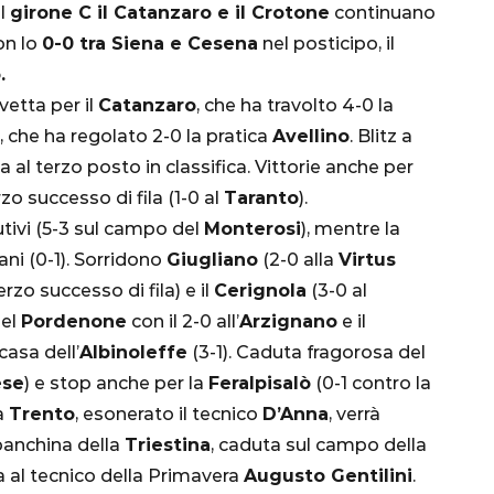
el
girone C il Catanzaro e il Crotone
continuano
con lo
0-0 tra Siena e Cesena
nel posticipo, il
.
vetta per il
Catanzaro
, che ha travolto 4-0 la
, che ha regolato 2-0 la pratica
Avellino
. Blitz a
a al terzo posto in classifica. Vittorie anche per
erzo successo di fila (1-0 al
Taranto
).
ivi (5-3 sul campo del
Monterosi
), mentre la
CALCIO
MONDIALE
QATAR
ani (0-1). Sorridono
Giugliano
(2-0 alla
Virtus
erzo successo di fila) e il
Cerignola
(3-0 al
del
Pordenone
con il 2-0 all’
Arzignano
e il
casa dell’
Albinoleffe
(3-1). Caduta fragorosa del
ese
) e stop anche per la
Feralpisalò
(0-1 contro la
inez,
a
Trento
, esonerato il tecnico
D’Anna
, verrà
e:
 panchina della
Triestina
, caduta sul campo della
nsa
Qatar 2022, Brasile
a al tecnico della Primavera
Augusto Gentilini
.
già qualificato agli