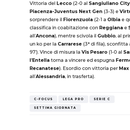
Vittoria del
Lecco
(2-0 al
Sangiuliano City
Mondiale"
Piacenza-Juventus Next Gen
(3-3) e
Vir
sorprendere il
Fiorenzuola
(2-1 a
Olbia
e qu
5 Ottobre 2022
classifica in coabitazione con
Reggiana
e
all’
Ancona
), mentre scivola il
Gubbio
, al p
un ko per la
Carrarese
(3° di fila), sconfitta
97’). Vince di misura la
Vis
Pesaro
(1-0 al
Sa
l’Entella
torna a vincere ed espugna
Ferm
Recanatese
). Esordio con vittoria per
Max
all’
Alessandria
, in trasferta).
C-FOCUS
LEGA PRO
SERIE C
SETTIMA GIORNATA