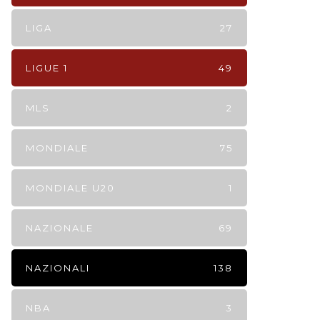
LIGA
27
LIGUE 1
49
MLS
2
MONDIALE
75
MONDIALE U20
1
NAZIONALE
69
NAZIONALI
138
NBA
3