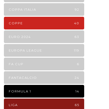
COPPA ITALIA
92
COPPE
40
EURO 2024
63
EUROPA LEAGUE
119
FA CUP
6
FANTACALCIO
24
FORMULA 1
14
LIGA
65