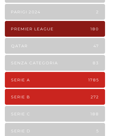
PARIGI 2024
2
PREMIER LEAGUE
180
QATAR
47
SENZA CATEGORIA
83
SERIE A
1785
SERIE B
272
SERIE C
188
SERIE D
5