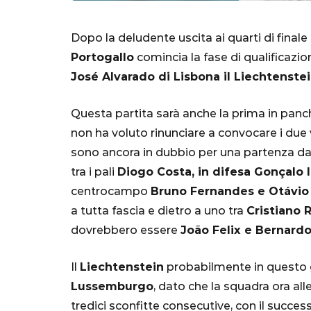
Dopo la deludente uscita ai quarti di finale
Portogallo
comincia la fase di qualificazion
José Alvarado di Lisbona il Liechtenste
Questa partita sarà anche la prima in panc
non ha voluto rinunciare a convocare i due
sono ancora in dubbio per una partenza da ti
SERIE A
tra i pali
Diogo Costa, in difesa Gonçalo 
centrocampo
Bruno Fernandes e Otávio
a tutta fascia e dietro a uno tra
Cristiano
dovrebbero essere
João Felix e Bernardo 
Lautaro Mart
parla l'agent
Il
Liechtenstein
probabilmente in questo gi
"Bayern? Pe
Lussemburgo
, dato che la squadra ora al
all'Inter e al
tredici sconfitte consecutive, con il suc