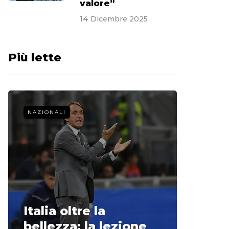
valore”
14 Dicembre 2025
Più lette
NAZIONALI
CALCIO 
La st
Italia oltre la
McCle
bellezza: la lezione
non o