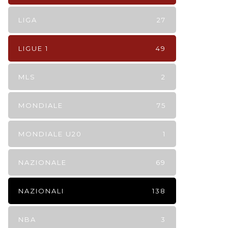
LIGA
27
LIGUE 1
49
MLS
2
MONDIALE
75
MONDIALE U20
1
NAZIONALE
69
NAZIONALI
138
NBA
3