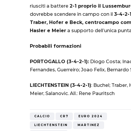
Mondiale"
riusciti a battere
2-1 proprio il Lussembur
dovrebbe scendere in campo con il
3-4-2-
5 Ottobre 2022
Traber, Hofer e Beck, centrocampo comp
Hasler e Meier
a supporto dell’unica punt
Probabili formazioni
PORTOGALLO (3-4-2-1):
Diogo Costa; Inaci
Fernandes, Guerreiro; Joao Felix, Bernardo 
LIECHTENSTEIN (3-4-2-1)
: Buchel; Traber, 
Meier; Salanovic. All.: Rene Pauritsch
CALCIO
CR7
EURO 2024
LIECHTENSTEIN
MARTINEZ