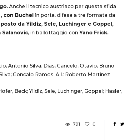
Ottavi di Finale
go.
Anche il tecnico austriaco per questa sfida
1, con Buchel
in porta, difesa a tre formata da
1 Dicembre 2022
osto da Yildiz, Sele, Luchinger e Goppel,
a
Salanovic
, in ballottaggio con
Yano Frick.
o, Antonio Silva, Dias; Cancelo, Otavio, Bruno
Silva; Goncalo Ramos. All.: Roberto Martinez
Hofer, Beck; Yildiz, Sele, Luchinger, Goppel; Hasler,
791
0