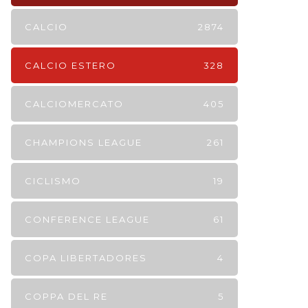
CALCIO
2874
CALCIO ESTERO
328
CALCIOMERCATO
405
CHAMPIONS LEAGUE
261
CICLISMO
19
CONFERENCE LEAGUE
61
COPA LIBERTADORES
4
COPPA DEL RE
5