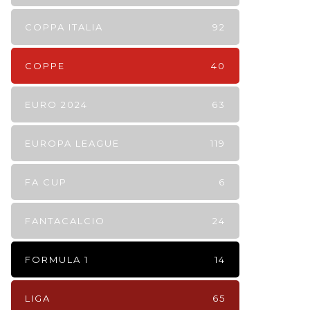
COPPA ITALIA
92
COPPE
40
EURO 2024
63
EUROPA LEAGUE
119
FA CUP
6
FANTACALCIO
24
FORMULA 1
14
LIGA
65