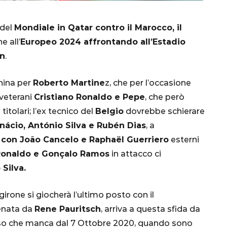
 del
Mondiale in Qatar contro il Marocco, il
e all’
Europeo 2024 affrontando all’Estadio
in
.
hina per
Roberto Martine
z, che per l’occasione
 veterani
Cristiano Ronaldo e Pepe
, che però
tolari; l’ex tecnico del
Belgio
dovrebbe schierare
CALCIO
MONDIALE
QATAR
Inácio, António Silva e Rubén Dias
, a
 con João Cancelo e Raphaël Guerriero
esterni
 Ronaldo e Gonçalo Ramos
in attacco ci
Silva.
inez,
e:
rone si giocherà l’ultimo posto con il
nsa
Qatar 2022, Brasile
lenata da
Rene Pauritsch
, arriva a questa sfida da
già qualificato agli
cesso che manca dal 7 Ottobre 2020, quando sono