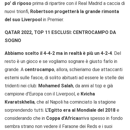
po’ di riposo
prima di ripartire con il Real Madrid a caccia di
nuovi trionfi,
Robertson progetterà la grande rimonta
del suo Liverpool
in Premier.
QATAR 2022, TOP 11 ESCLUSI: CENTROCAMPO DA
SOGNO
Abbiamo scelto il 4-4-2 ma in realtà è più un 4-2-4
. Del
resto è un gioco e se vogliamo sognare è giusto farlo in
grande. A
centrocampo
, allora, schieriamo due attaccanti
esterni sulle fasce, di solito abituati ad essere le stelle dei
tridenti nei club:
Mohamed Salah
, da anni al top e già
campione d’Europa con il Liverpool, e
Kvicha
Kvaratskhelia
, che al Napoli ha cominciato la stagione
sorprendendo tutti.
L’Egitto era al Mondiale del 2018
e
considerando che in
Coppa d’Africa
arriva spesso in fondo
sembra strano non vedere il Faraone dei Reds e i suoi