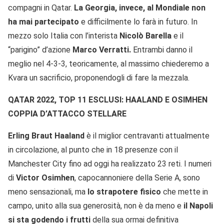
compagni in Qatar.
La Georgia, invece, al Mondiale non
ha mai partecipato
e difficilmente lo farà in futuro. In
mezzo solo Italia con l’interista
Nicolò Barella
e il
“parigino” d’azione
Marco Verratti.
Entrambi danno il
meglio nel 4-3-3, teoricamente, al massimo chiederemo a
Kvara un sacrificio, proponendogli di fare la mezzala.
QATAR 2022, TOP 11 ESCLUSI: HAALAND E OSIMHEN
COPPIA D’ATTACCO STELLARE
Erling Braut Haaland
è il miglior centravanti attualmente
in circolazione, al punto che in 18 presenze con il
Manchester City fino ad oggi ha realizzato 23 reti. I numeri
di
Victor Osimhen
, capocannoniere della Serie A, sono
meno sensazionali, ma
lo strapotere fisico
che mette in
campo, unito alla sua generosità, non è da meno e
il Napoli
si sta godendo i frutti
della sua ormai definitiva