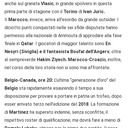
anche sul granata
Vlasic
, in grande spolvero in questa
prima parte di stagione con il
Torino
di
Ivan Juric.
Il
Marocco
, invece, arriva all’esordio da grande outsider. I
diciotto punti conquistati nelle sei sfide disputate hanno
permesso alla nazionale di Ammouta di approdare alla fase
finale in
Qatar
. I giocatori di maggior talento sono
En
Nesyri (Siviglia) e il fantasista Boufal dell’Angers
; oltre
al sempreverde
Hakim Ziyech. Marocco-Croazi
a, inoltre,
nel corso della loro storia non si sono mai affrontate.
Belgio-Canada, ore 20:
L’ultima “generazione d’oro” del
Belgio
sta rapidamente esaurendo il tempo a sua
disposizione per provare a portare in patria un trofeo, dopo
esser arrivato terzo nell’edizione del
2018
. La formazione
di
Martinez
ha superato indenne, senza sconfitte, il
rispettivo roster di qualificazione; ma dovrà fare a meno di