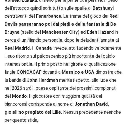
Romelu Lukaku
, almeno per le prime due partite. Il peso
dell’attacco quindi sarà tutto sulle spalle di
Batshuayi
,
centravanti del
Fenerbahce
. Le trame del gioco dei
Red
Devils passeranno poi dai piedi e dalla fantasia di De
Bruyne
(stella del
Manchester City) ed Eden Hazard
in
cerca di un rilancio personale, dopo le deludenti annate al
Real Madrid.
Il
Canada
, invece, sta facendo velocemente
il suo ritorno sul palcoscenico più importante del calcio
internazionale. Il primo posto nel girone di qualificazione
finale
CONCACAF
davanti a
Messico e USA
dimostra che
la banda di
John Herdman
merita rispetto, alla luce che
nel
2026
sarà il paese ospitante dei prossimi campionati
del
Mondo
. Il giocatore con maggiore qualità dei
biancorossi corrisponde al nome di
Jonathan David,
gioiellino pregiato del Lille.
Nessun precedente neanche
per questa sfida.