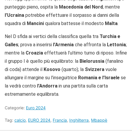
punteggio pieno, ospita la
Macedonia del Nord
; mentre
l’Ucraina
potrebbe effettuare il sorpasso ai danni della
squadra di
Mancini
qualora battesse il modesto
Malta
.
Nel D sfida ai vertici della classifica quella tra
Turchia e
Galles
; prova a inserirsi
l’Armenia
che affronta la
Lettonia
;
mentre la
Croazia
effettuerà l’ultimo turno di riposo. Infine
il gruppo I è quello più equilibrato: la
Bielorussia
(fanalino
di coda) attende il
Kosovo
(quarto); la
Svizzera
vuole
allungare il margine su l’inseguitrice
Romania e l’Israele
se
la vedrà contro
l’Andorra
in una partita sulla carta
estremamente equilibrata.
Categorie:
Euro 2024
Tag:
calcio
,
EURO 2024
,
Francia
,
Inghilterra
,
Mbappè