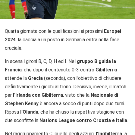
Quarta giornata con le qualificazioni ai prossimi
Europei
2024
: la caccia a un posto in Germania entra nella fase
cruciale.
In scena i gironi B, C, D, H ed I. Nel
gruppo B guida la
Francia
, che dopo il contenuto 0-3 contro
Gibilterra
attende la
Grecia
(seconda), con l’obiettivo di chiudere
definitivamente i giochi al trono. Decisivo, invece, il match
per
l’Irlanda con Gibilterra
, visto che la
Nazionale di
Stephen Kenny
è ancora a secco di punti dopo due turni.
Riposa
l’Olanda
, che ha chiuso la rispettiva stagione con
due sconfitte in
Nations League contro Croazia e Italia
.
Nel raggruppamento C, quello degli azzurri,
l’Inghilterra,
a