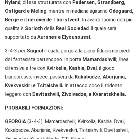
Nyland
; difesa strutturata con
Pedersen, Strandberg,
Ostigard e Meling
; mentre in mediana agiranno
Odegaard,
Berge e il neroverde Thorstvedt
. In avanti l’uomo con più
qualità è
Sorloth
della
Real Sociedad
, il quale sarà
supportato da
Aursnes e Elyounoussi
.
3-4-3 per
Sagnol
il quale porgerà la piena fiducia nei piedi
del fantasista partenopeo. In porta
Mamardashvili
; linea
difensiva a tre con
Kvirkelia, Kashia, Dval
; il gioco
biancorosso, invece, passerà da
Kakabadze, Aburjania,
Kvekveskiri e Tsitaishvili.
In attacco ecco il tridente
leggero con
Davitashvili, Zivzivadze, e Kvaratskhelia.
PROBABILI FORMAZIONI:
GEORGIA
(3-4-3): Mamardashvili, Kvirkelia, Kashia, Dvali,
Kakabadze, Aburjania, Kvekveskiri, Tsitaishvili, Davitashvili,
Zivzivadze, Kvaratskhelia.
CT:
Sagnol