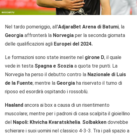
Nel tardo pomeriggio, all’
AdjaraBet Arena di Batumi
, la
Georgia
affronterà la
Norvegia
per la seconda giornata
delle qualificazioni agli
Europei del 2024.
Le formazioni sono state inserite nel
girone D
, il quale
vede in testa
Spagna e Scozia
a quota tre punti. La
Norvegia ha perso il debutto contro la
Nazionale di Luis
de la Fuente
; mentre la
Georgia
ha riservato il turno di
riposo ed esordirà ospitando i rossoblù.
Haaland
ancora ai box a causa di un risentimento
muscolare; mentre per i padroni di casa scalpita il gioiellino
del
Napoli: Khvicha Kvaratskhelia
.
Solbakken
dovrebbe
schierare i suoi uomini nel classico 4-3-3. Tra i pali spazio a