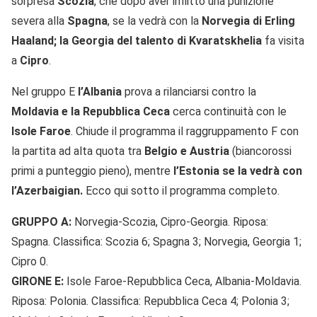
sorpresa
Scozia
, che dopo aver inflitto una punizione
severa alla
Spagna
, se la vedrà con la
Norvegia di Erling
Haaland; la Georgia del talento di Kvaratskhelia
fa visita
a
Cipro
.
Nel gruppo E
l’Albania
prova a rilanciarsi contro la
Moldavia e la Repubblica Ceca
cerca continuità con le
Isole Faroe
. Chiude il programma il raggruppamento F con
la partita ad alta quota tra
Belgio e Austria
(biancorossi
primi a punteggio pieno), mentre
l’Estonia se la vedrà con
l’Azerbaigian.
Ecco qui sotto il programma completo.
GRUPPO A:
Norvegia-Scozia, Cipro-Georgia. Riposa:
Spagna. Classifica: Scozia 6; Spagna 3; Norvegia, Georgia 1;
Cipro 0.
GIRONE E:
Isole Faroe-Repubblica Ceca, Albania-Moldavia.
Riposa: Polonia. Classifica: Repubblica Ceca 4; Polonia 3;