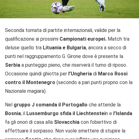
Seconda tornata di partite internazionali, valide per la
qualificazione ai prossimi
Campionati europei.
Match tra
deluse quello tra
Lituania e Bulgaria
, ancora a secco di
punti nel raggruppamento G. Girone dove è presente la
Serbia
a punteggio pieno, che riserverà il turno di riposo.
Occasione quindi ghiotta per
l’Ungheria
di
Marco Rossi
contro il Montenegro
(secondo a pari punti proprio con la
Nazionale magiara).
Nel
gruppo J comanda il Portogallo
che attende la
Bosnia
; il
Lussemburgo sfida il Liechtenstei
n e
l’Islanda
fa gli onori di casa alla
Slovacchia
con l’obiettivo di
effettuare il sorpasso. Non vuole smettere di stupire la