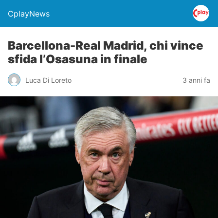
CplayNews
Barcellona-Real Madrid, chi vince
sfida l’Osasuna in finale
Luca Di Loreto
3 anni fa