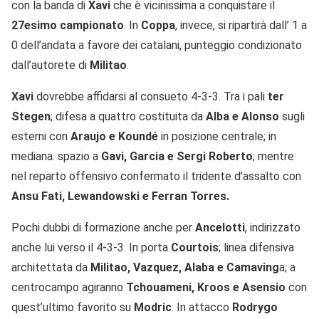
con la banda di
Xavi
che è vicinissima a conquistare il
27esimo campionato
. In
Coppa
, invece, si ripartirà dall’ 1 a
0 dell’andata a favore dei catalani, punteggio condizionato
dall’autorete di
Militao
.
Xavi
dovrebbe affidarsi al consueto 4-3-3. Tra i pali
ter
Stegen
; difesa a quattro costituita da
Alba e Alonso
sugli
esterni con
Araujo e Koundé
in posizione centrale; in
mediana. spazio a
Gavi, Garcia e Sergi Roberto
; mentre
nel reparto offensivo confermato il tridente d’assalto con
Ansu Fati, Lewandowski e Ferran Torres.
Pochi dubbi di formazione anche per
Ancelotti
, indirizzato
anche lui verso il 4-3-3. In porta
Courtois
; linea difensiva
architettata da
Militao, Vazquez, Alaba e Camaving
a; a
centrocampo agiranno
Tchouameni, Kroos e Asensio
con
quest’ultimo favorito su
Modric
. In attacco
Rodrygo