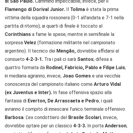
di Sao Paulo.
Cammino impeccabile, invece, per il
Flamengo di Dorival Junior.
Il
Tolima
è stata la prima
vittima della squadra rossonera (0-1 all’andata e 7-1 nella
partita di ritorno); ai quarti di finale è toccato al
Corinthians
a farne le spese; mentre in semifinale la
sorpresa
Velez
(formazione militante nel campionato
argentino). Il tecnico dei
Mengão,
dovrebbe affidarsi al
consueto
4-2-3-1.
Tra i pali ci sarà
Santos
; difesa a
quattro formata da
Rodinel, Fabricio, Pablo e Filipe Luis
;
in mediana agiranno, invece,
Joao Gomes
e una vecchia
conoscenza del campionato italiano come
Arturo Vidal
(ex Juventus e Inter).
In fase offensiva spazio alla
fantasia di
Everton, De Arrascaeta e Pedro
, i quali
avranno il compito di innescare l’unico terminale offensivo
Barbosa
. L’ex condottiero del
Brasile Scolari
, invece,
dovrebbe optare per un classico
4-3-3.
In porta
Anderson
;