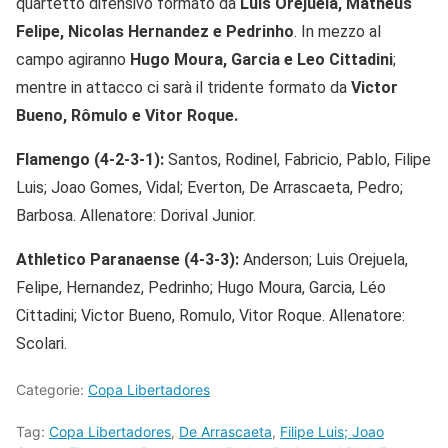
quartetto difensivo formato da
Luis Orejuela, Matheus
Felipe, Nicolas Hernandez e Pedrinho
. In mezzo al
campo agiranno
Hugo Moura, Garcia e Leo Cittadini
;
mentre in attacco ci sarà il tridente formato da
Victor
Bueno, Rômulo e Vitor Roque.
Flamengo (4-2-3-1):
Santos, Rodinel, Fabricio, Pablo, Filipe
Luis; Joao Gomes, Vidal; Everton, De Arrascaeta, Pedro;
Barbosa. Allenatore: Dorival Junior.
Athletico Paranaense (4-3-3):
Anderson; Luis Orejuela,
Felipe, Hernandez, Pedrinho; Hugo Moura, Garcia, Léo
Cittadini; Victor Bueno, Romulo, Vitor Roque. Allenatore:
Scolari.
Categorie:
Copa Libertadores
Tag:
Copa Libertadores
,
De Arrascaeta
,
Filipe Luis; Joao