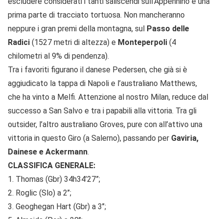
escludere considerati i tanti saliscendi sull’Appennino e una
prima parte di tracciato tortuosa. Non mancheranno
neppure i gran premi della montagna, sul
Passo delle
Radici
(1527 metri di altezza) e
Monteperpoli
(4
chilometri al 9% di pendenza).
Tra i favoriti figurano il danese Pedersen, che già si è
aggiudicato la tappa di Napoli e l’australiano Matthews,
che ha vinto a Melfi. Attenzione al nostro Milan, reduce dal
successo a San Salvo e tra i papabili alla vittoria. Tra gli
outsider, l’altro australiano Groves, pure con all’attivo una
vittoria in questo Giro (a Salerno), passando per
Gaviria,
Dainese e Ackermann
.
CLASSIFICA GENERALE:
1. Thomas (Gbr) 34h34’27”;
2. Roglic (Slo) a 2’’;
3. Geoghegan Hart (Gbr) a 3’’;