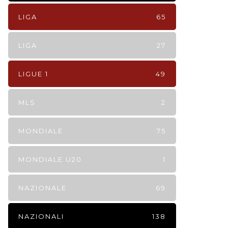
LIGA
65
LIGA
27
LIGUE 1
49
MLS
2
MONDIALE
75
MONDIALE U20
1
NAZIONALE
69
NAZIONALI
138