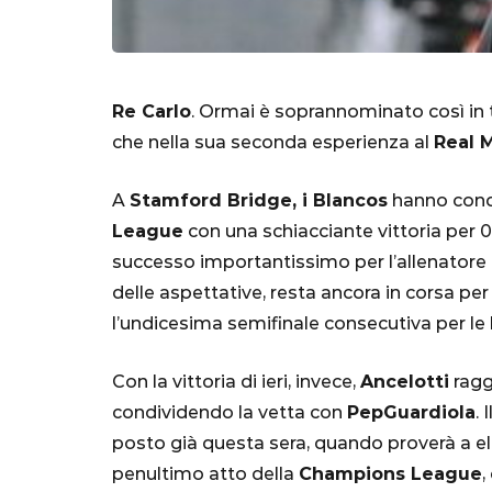
Re Carlo
. Ormai è soprannominato così in t
che nella sua seconda esperienza al
Real 
A
Stamford Bridge, i Blancos
hanno conqu
League
con una schiacciante vittoria per 0
successo importantissimo per l’allenatore i
delle aspettative, resta ancora in corsa per 
SERIE A
l’undicesima semifinale consecutiva per le
Con la vittoria di ieri, invece,
Ancelotti
ragg
condividendo la vetta con
Pep
Guardiola
.
Lautaro Mart
posto già questa sera, quando proverà a el
parla l'agent
penultimo atto della
Champions League
,