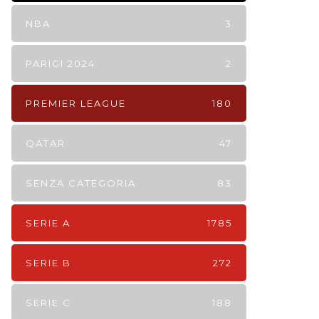
NBA
3
PARIGI 2024
2
PREMIER LEAGUE
180
QATAR
47
SENZA CATEGORIA
83
SERIE A
1785
SERIE B
272
SERIE C
188