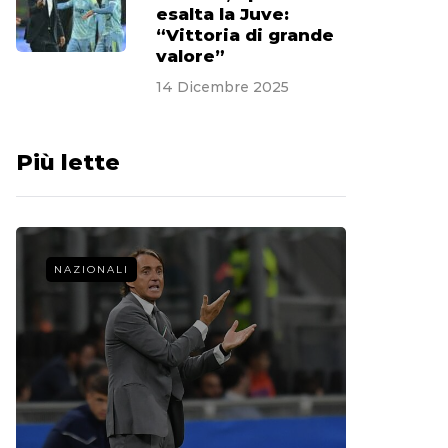
esalta la Juve:
“Vittoria di grande
valore”
14 Dicembre 2025
Più lette
NAZIONALI
CALCIO 
La st