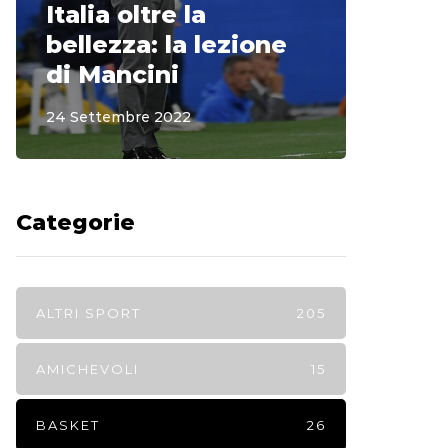
Italia oltre la
McCle
bellezza: la lezione
non o
di Mancini
Regi
24 Settembre 2022
15 Sette
Categorie
ALTRI SPORT
205
AMICHEVOLI
15
BASKET
26