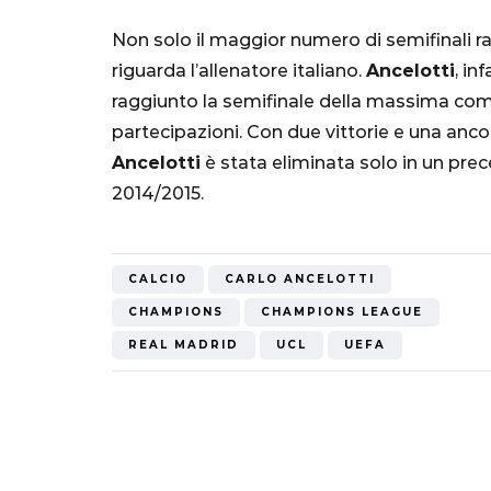
"Bayern? Pe
Non solo il maggior numero di semifinali rag
all'Inter e al
riguarda l’allenatore italiano.
Ancelotti
, in
Mondiale"
raggiunto la semifinale della massima comp
5 Ottobre 2022
partecipazioni. Con due vittorie e una anc
Ancelotti
è stata eliminata solo in un pre
2014/2015.
CALCIO
CARLO ANCELOTTI
CHAMPIONS
CHAMPIONS LEAGUE
REAL MADRID
UCL
UEFA