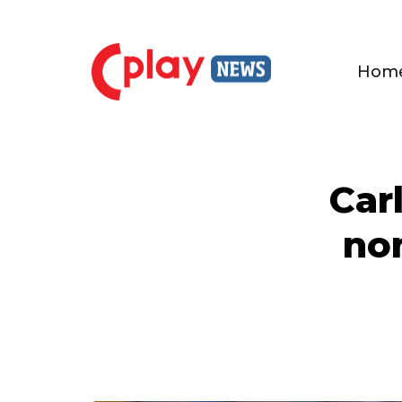
Hom
Car
no