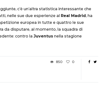
nsa
Qatar 2022, Brasile
giunte, c’è un’altra statistica interessante che
già qualificato agli
fatti, nelle sue due esperienze al
Real Madrid
, ha
Ottavi di Finale
etizione europea in tutte e quattro le sue
1 Dicembre 2022
ora da disputare, al momento, la squadra di
cedente: contro la
Juventus
nella stagione
850
0