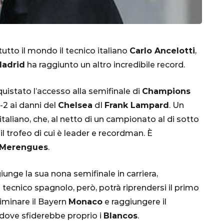
utto il mondo il tecnico italiano
Carlo Ancelotti
,
Madrid
ha raggiunto un altro incredibile record.
istato l’accesso alla semifinale di
Champions
-2 ai danni del
Chelsea
dI
Frank Lampard
. Un
taliano, che, al netto di un campionato al di sotto
il trofeo di cui è leader e recordman. È
CALCIO
MONDIALE
QATAR
Merengues
.
iunge la sua nona semifinale in carriera,
 Il tecnico spagnolo, però, potrà riprendersi il primo
inez,
iminare il Bayern
Monaco
e raggiungere il
e:
 dove sfiderebbe proprio i
Blancos
.