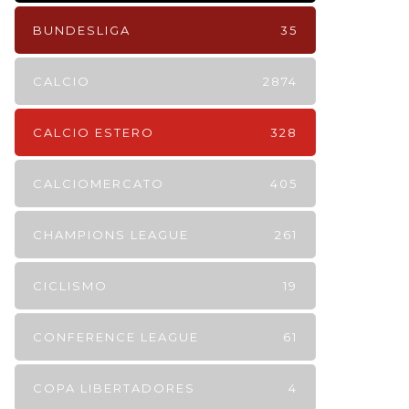
BUNDESLIGA
35
CALCIO
2874
CALCIO ESTERO
328
CALCIOMERCATO
405
CHAMPIONS LEAGUE
261
CICLISMO
19
CONFERENCE LEAGUE
61
COPA LIBERTADORES
4