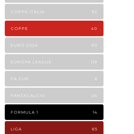
COPPA ITALIA
92
COPPE
40
EURO 2024
63
EUROPA LEAGUE
119
FA CUP
6
FANTACALCIO
24
FORMULA 1
14
LIGA
65