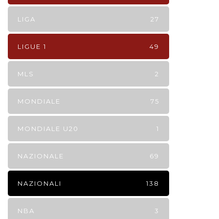
LIGA
27
LIGUE 1
49
MLS
2
MONDIALE
75
MONDIALE U20
1
NAZIONALE
69
NAZIONALI
138
NBA
3