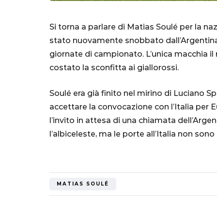
Si torna a parlare di Matias Soulé per la na
stato nuovamente snobbato dall’Argentina, n
giornate di campionato. L’unica macchia il 
costato la sconfitta ai giallorossi.
Soulé era già finito nel mirino di Luciano S
accettare la convocazione con l’Italia per E
SERIE A
l’invito in attesa di una chiamata dell’Argen
l’albiceleste, ma le porte all’Italia non sono
Lautaro Mart
parla l'agent
MATIAS SOULÉ
"Bayern? Pe
all'Inter e al