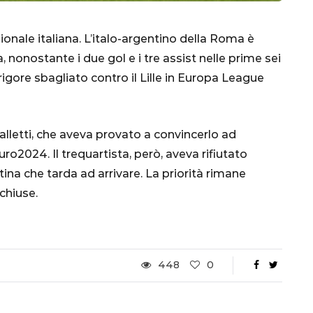
zionale italiana. L’italo-argentino della Roma è
onostante i due gol e i tre assist nelle prime sei
rigore sbagliato contro il Lille in Europa League
palletti, che aveva provato a convincerlo ad
uro2024. Il trequartista, però, aveva rifiutato
CALCIO
MONDIALE
QATAR
tina che tarda ad arrivare. La priorità rimane
 chiuse.
inez,
e:
448
0
nsa
Qatar 2022, Brasile
già qualificato agli