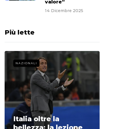
valore”
14 Dicembre 2025
Più lette
NAZIONALI
CALCIO 
La st
Italia oltre la
McCle
bellezza: la lezione
non o