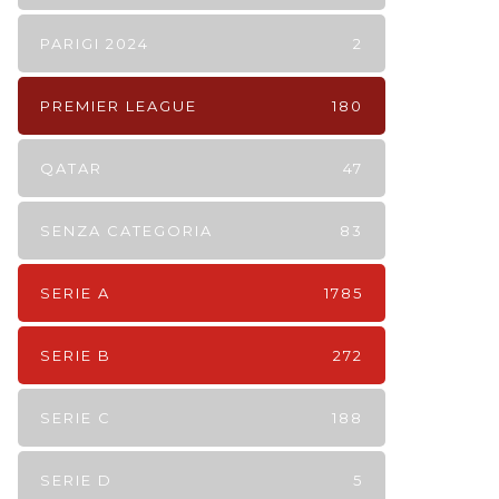
PARIGI 2024
2
PREMIER LEAGUE
180
QATAR
47
SENZA CATEGORIA
83
SERIE A
1785
SERIE B
272
SERIE C
188
SERIE D
5