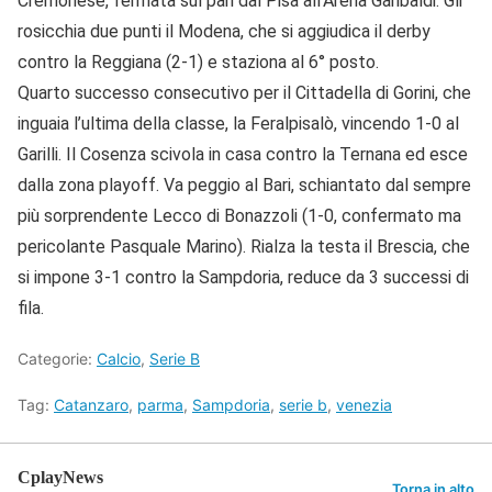
Cremonese, fermata sul pari dal Pisa all’Arena Garibaldi. Gli
rosicchia due punti il Modena, che si aggiudica il derby
contro la Reggiana (2-1) e staziona al 6° posto.
Quarto successo consecutivo per il Cittadella di Gorini, che
inguaia l’ultima della classe, la Feralpisalò, vincendo 1-0 al
Garilli. Il Cosenza scivola in casa contro la Ternana ed esce
dalla zona playoff. Va peggio al Bari, schiantato dal sempre
più sorprendente Lecco di Bonazzoli (1-0, confermato ma
pericolante Pasquale Marino). Rialza la testa il Brescia, che
si impone 3-1 contro la Sampdoria, reduce da 3 successi di
fila.
Categorie:
Calcio
,
Serie B
Tag:
Catanzaro
,
parma
,
Sampdoria
,
serie b
,
venezia
CplayNews
Torna in alto