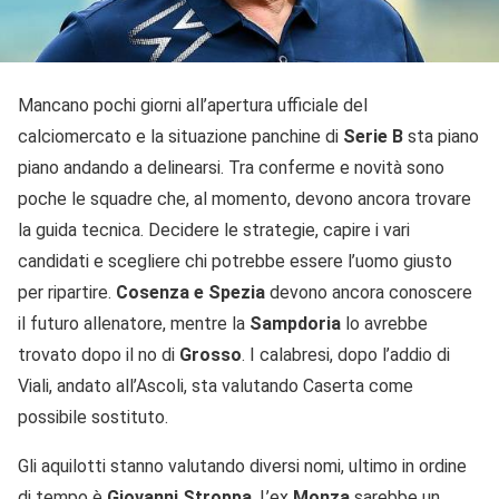
Mancano pochi giorni all’apertura ufficiale del
calciomercato e la situazione panchine di
Serie B
sta piano
piano andando a delinearsi. Tra conferme e novità sono
poche le squadre che, al momento, devono ancora trovare
la guida tecnica. Decidere le strategie, capire i vari
candidati e scegliere chi potrebbe essere l’uomo giusto
per ripartire.
Cosenza e Spezia
devono ancora conoscere
il futuro allenatore, mentre la
Sampdoria
lo avrebbe
trovato dopo il no di
Grosso
. I calabresi, dopo l’addio di
Viali, andato all’Ascoli, sta valutando Caserta come
possibile sostituto.
Gli aquilotti stanno valutando diversi nomi, ultimo in ordine
di tempo è
Giovanni Stroppa
. L’ex
Monza
sarebbe un