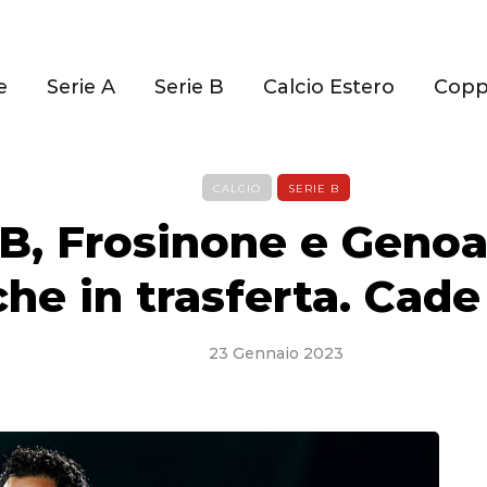
e
Serie A
Serie B
Calcio Estero
Cop
CALCIO
SERIE B
 B, Frosinone e Geno
he in trasferta. Cade 
23 Gennaio 2023