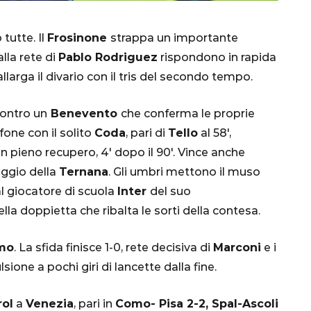
tutte. Il
Frosinone
strappa un importante
 alla rete di
Pablo Rodriguez
rispondono in rapida
llarga il divario con il tris del secondo tempo.
 contro un
Benevento
che conferma le proprie
fone con il solito
Coda
, pari di
Tello
al 58′,
i in pieno recupero, 4′ dopo il 90′. Vince anche
CALCIO
MONDIALE
QATAR
eggio della
T
ernana
. Gli umbri mettono il muso
al giocatore di scuola
Inter
del suo
ella doppietta che ribalta le sorti della contesa.
inez,
mo
. La sfida finisce 1-0, rete decisiva di
Marconi
e i
e:
sione a pochi giri di lancette dalla fine.
nsa
Qatar 2022, Brasile
già qualificato agli
rol
a
Venezia
, pari in
Como- Pisa 2-2, Spal-Ascoli