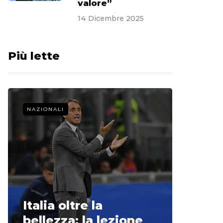
valore”
14 Dicembre 2025
Più lette
NAZIONALI
CALCIO 
La st
Italia oltre la
McCle
bellezza: la lezione
non o