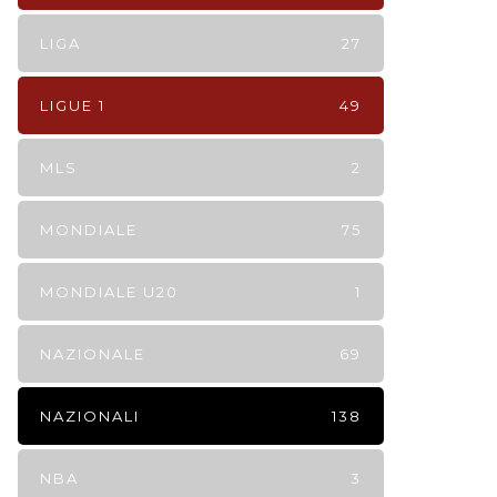
LIGA
27
LIGUE 1
49
MLS
2
MONDIALE
75
MONDIALE U20
1
NAZIONALE
69
NAZIONALI
138
NBA
3