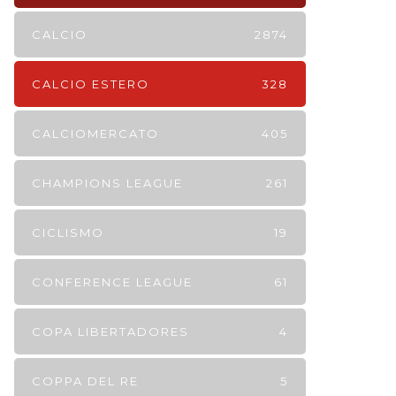
CALCIO
2874
CALCIO ESTERO
328
CALCIOMERCATO
405
CHAMPIONS LEAGUE
261
CICLISMO
19
CONFERENCE LEAGUE
61
COPA LIBERTADORES
4
COPPA DEL RE
5