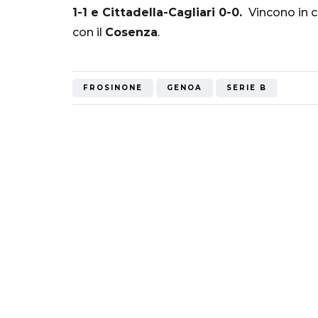
1-1 e Cittadella-Cagliari 0-0.
Vincono in ca
Mondiale"
con il
Cosenza
.
5 Ottobre 2022
FROSINONE
GENOA
SERIE B