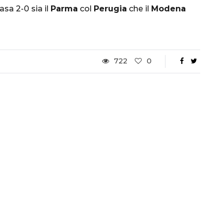
sa 2-0 sia il
Parma
col
Perugia
che il
Modena
Ottavi di Finale
1 Dicembre 2022
722
0