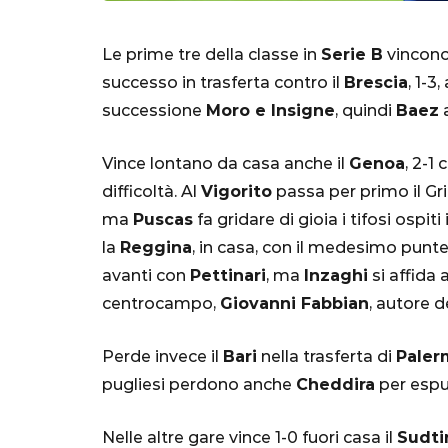
Le prime tre della classe in
Serie B
vincono 
successo in trasferta contro il
Brescia
, 1-3,
successione
Moro e Insigne
, quindi
Baez
a
Vince lontano da casa anche il
Genoa
, 2-1
difficoltà. Al
Vigorito
passa per primo il Gri
ma
Puscas
fa gridare di gioia i tifosi ospit
SERIE A
la
Reggina
, in casa, con il medesimo punt
avanti con
Pettinari
, ma
Inzaghi
si affida 
centrocampo,
Giovanni Fabbian
, autore d
Lautaro Mart
Perde invece il
Bari
nella trasferta di
Paler
parla l'agent
pugliesi perdono anche
Cheddira
per espul
"Bayern? Pe
all'Inter e al
Nelle altre gare vince 1-0 fuori casa il
Sudti