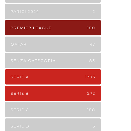
PARIGI 2024
2
PREMIER LEAGUE
180
QATAR
47
SENZA CATEGORIA
83
SERIE A
1785
SERIE B
272
SERIE C
188
SERIE D
5