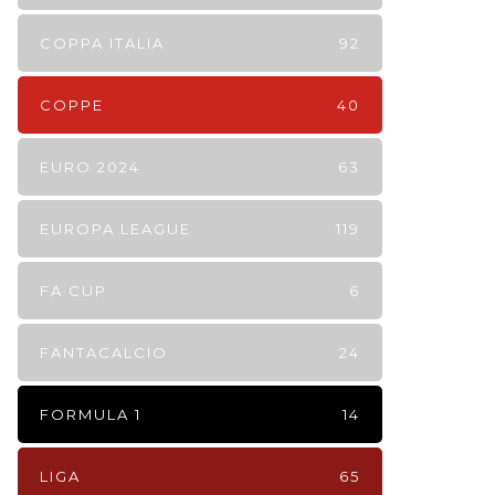
COPPA ITALIA
92
COPPE
40
EURO 2024
63
EUROPA LEAGUE
119
FA CUP
6
FANTACALCIO
24
FORMULA 1
14
LIGA
65