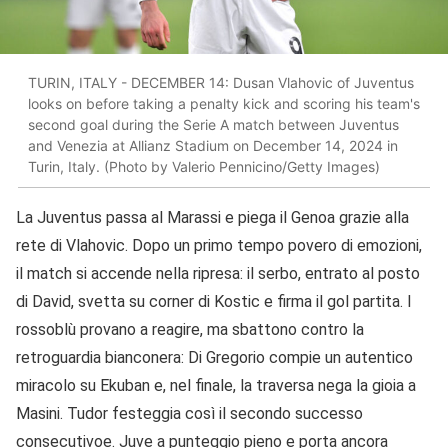
TURIN, ITALY - DECEMBER 14: Dusan Vlahovic of Juventus
looks on before taking a penalty kick and scoring his team's
second goal during the Serie A match between Juventus
and Venezia at Allianz Stadium on December 14, 2024 in
Turin, Italy. (Photo by Valerio Pennicino/Getty Images)
La Juventus passa al Marassi e piega il Genoa grazie alla
rete di Vlahovic. Dopo un primo tempo povero di emozioni,
il match si accende nella ripresa: il serbo, entrato al posto
di David, svetta su corner di Kostic e firma il gol partita. I
rossoblù provano a reagire, ma sbattono contro la
retroguardia bianconera: Di Gregorio compie un autentico
miracolo su Ekuban e, nel finale, la traversa nega la gioia a
Masini. Tudor festeggia così il secondo successo
consecutivoe. Juve a punteggio pieno e porta ancora