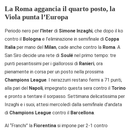
La Roma aggancia il quarto posto, la
Viola punta l’Europa
Periodo nero per
l’Inter
di
Simone
Inzaghi
, che dopo il ko
contro il
Bologna
e l’eliminazione in semifinale di
Coppa
Italia
per mano del
Milan
, cade anche contro la
Roma
. A
San Siro decide una rete di
Soulé
nel primo tempo: tre
punti pesantissimi per i giallorossi di
Ranieri
, ora
pienamente in corsa per un posto nella prossima
Champions
League
. I nerazzurri restano fermi a 71 punti,
alla pari del
Napoli
, impegnato questa sera contro il
Torino
e pronto a tentare il sorpasso. Settimana delicatissima per
Inzaghi e i suoi, attesi mercoledì dalla semifinale d’andata
di
Champions
League
contro il
Barcellona
.
Al “Franchi” la
Fiorentina
si impone per 2-1 contro