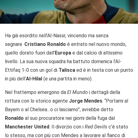
Ha già esordito nell’Al-Nassr, vincendo ma senza
segnare.
Cristiano Ronaldo
è entrato nel nuovo mondo,
quello dorato fuori dall’
Europa
e dal calcio di altissimo
livello. La sua nuova squadra ha battuto domenica l’Al-
Ettifaq 1-0 con un gol di
Talisca
ed è in testa con un punto
in più dell’
Al-Hilal
(e una partita in meno).
Nel frattempo emergono da
El Mundo
i dettagli della
rottura con lo storico agente
Jorge Mendes
. “Portami al
Bayern o al Chelsea…o ci lasciamo”, avrebbe detto
Ronaldo
al suo procuratore nei giorni della fuga dal
Manchester United
. Il divorzio con i
Red Devils
c’è stato
lo stesso, ma con più con Mendes a lavorare al fianco di