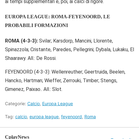
ai tempi supplementari e, poi, ai calci di rigore.
EUROPA LEAGUE: ROMA-FEYENOORD, LE
PROBABILI FORMAZIONI
ROMA (4-3-3):
Svilar; Karsdorp, Mancini, Llorente,
Spinazzola; Cristante, Paredes, Pellegrini; Dybala, Lukaku, El
Shaarawy. All.: De Rossi.
FEYENOORD (4-3-3): Wellenreuther; Geertruida, Beelen,
Hancko, Hartman; Wieffer, Zerrouki, Timber; Stengs,
Gimenez, Paixao.. All.: Slot.
Categorie:
Calcio
,
Europa League
Tag:
calcio
,
europa league
,
feyenoord
,
Roma
CplayNews