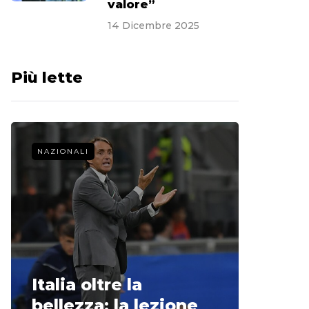
valore”
14 Dicembre 2025
Più lette
NAZIONALI
CALCIO 
La st
Italia oltre la
McCle
bellezza: la lezione
non o