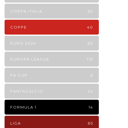
COPPA ITALIA
92
COPPE
40
EURO 2024
63
EUROPA LEAGUE
119
FA CUP
6
FANTACALCIO
24
FORMULA 1
14
LIGA
65