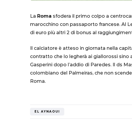
La
Roma
sfodera il primo colpo a centroca
marocchino con passaporto francese. Al Lens
di euro più altri 2 di bonus al raggiungimen
Il calciatore è atteso in giornata nella capit
contratto che lo legherà ai giallorossi sino 
Gasperini dopo l’addio di Paredes. Il ds Ma
SERIE A
colombiano del Palmeiras, che non scende al 
Roma.
Lautaro Mart
parla l'agent
EL AYNAOUI
"Bayern? Pe
all'Inter e al