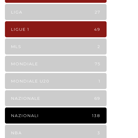
LIGA
27
LIGUE 1
49
MLS
2
MONDIALE
75
MONDIALE U20
1
NAZIONALE
69
NAZIONALI
138
NBA
3