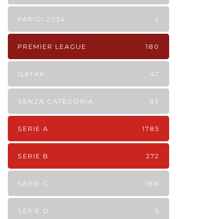
PARIGI 2024
2
PREMIER LEAGUE
180
QATAR
47
SENZA CATEGORIA
83
SERIE A
1785
SERIE B
272
SERIE C
188
SERIE D
5