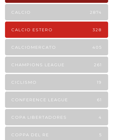
CALCIO
2874
CALCIO ESTERO
328
CALCIOMERCATO
405
CHAMPIONS LEAGUE
261
CICLISMO
19
CONFERENCE LEAGUE
61
COPA LIBERTADORES
4
COPPA DEL RE
5