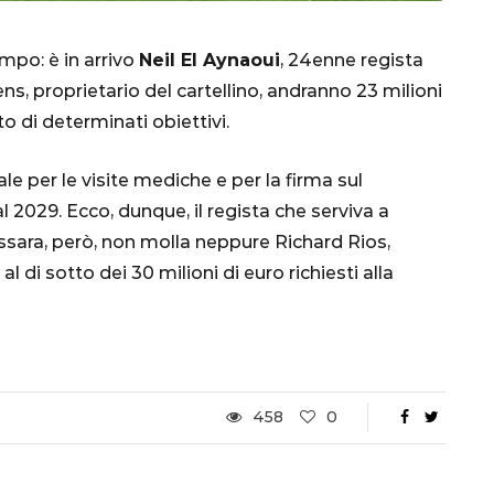
mpo: è in arrivo
Neil El Aynaoui
, 24enne regista
, proprietario del cartellino, andranno 23 milioni
to di determinati obiettivi.
ale per le visite mediche e per la firma sul
al 2029. Ecco, dunque, il regista che serviva a
ssara, però, non molla neppure Richard Rios,
CALCIO
MONDIALE
QATAR
di sotto dei 30 milioni di euro richiesti alla
inez,
e:
458
0
nsa
Qatar 2022, Brasile
già qualificato agli