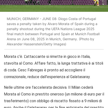
MUNICH, GERMANY - JUNE 08: Diogo Costa of Portugal
saves a penalty taken by Alvaro Morata of Spain during a
penalty shootout during the UEFA Nations League 2025
final match between Portugal and Spain at Munich Football
Arena on June 08, 2025 in Munich, Germany. (Photo by
Alexander Hassenstein/Getty Images)
Morata c’è. L’attaccante si rimette in gioco in Italia,
stavolta al Como. Affare fatto, la lunga trattativa è ai titoli
di coda. Cesc Fabregas è pronto ad accogliere il
connazionale, reduce dall’esperienza al Galatasaray.
Nelle ultime ore l’accelerata decisiva. Il Milan cederà
Morata al Como in prestito oneroso (un milione di euro per il
trasferimento) con obbligo di riscatto fissato a 9 milioni di
euro. Anche il Galatasaray, per la fine anticipata del prestito