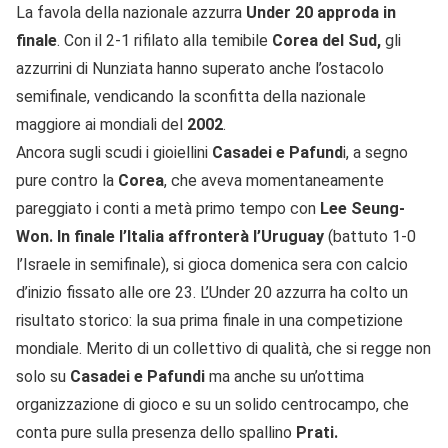
La favola della nazionale azzurra
Under 20 approda in
finale
. Con il 2-1 rifilato alla temibile
Corea del Sud,
gli
azzurrini di Nunziata hanno superato anche l’ostacolo
semifinale, vendicando la sconfitta della nazionale
maggiore ai mondiali del
2002
.
Ancora sugli scudi i gioiellini
Casadei e Pafund
i, a segno
pure contro la
Corea
, che aveva momentaneamente
pareggiato i conti a metà primo tempo con
Lee Seung-
Won. In finale l’Italia affronterà l’Uruguay
(battuto 1-0
l’Israele in semifinale), si gioca domenica sera con calcio
d’inizio fissato alle ore 23. L’Under 20 azzurra ha colto un
risultato storico: la sua prima finale in una competizione
mondiale. Merito di un collettivo di qualità, che si regge non
solo su
Casadei e Pafundi
ma anche su un’ottima
organizzazione di gioco e su un solido centrocampo, che
conta pure sulla presenza dello spallino
Prati.