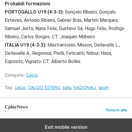
Probabili formazioni
PORTOGALLO U19 (4-3-3):
Gonçalo Ribeiro; Gonçalo
Esteves, Antonio Ribeiro, Gabriel Brás, Martim Marques;
Samuel Justo, Nuno Félix, Gustavo Sá; Hugo Félix, Rodrigo
Ribeiro, Carlos Borges. CT: Joaquim Milheiro.
ITALIA U19 (4-3-3):
Mastrantonio; Missori, Dellavalle L.,
Dellavalle A., Regonesi; Pisilli, Faticanti, Ndour; Hasa,
Esposito, Vignato. CT: Alberto Bollini.
Categorie:
Calcio
Tag:
calcio
,
CALCIO ESTERO
,
italia
,
NAZIONALI
,
sport
CplayNews
Torna in alto
Exit mobile version