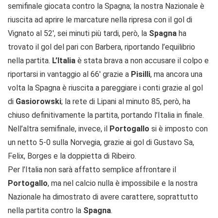
semifinale giocata contro la Spagna; la nostra Nazionale è
riuscita ad aprire le marcature nella ripresa con il gol di
Vignato al 52′, sei minuti più tardi, però, la
Spagna
ha
trovato il gol del pari con Barbera, riportando l’equilibrio
nella partita.
L’Italia
è stata brava a non accusare il colpo e
riportarsi in vantaggio al 66′ grazie a
Pisilli
, ma ancora una
volta la Spagna è riuscita a pareggiare i conti grazie al gol
di
Gasiorowski
; la rete di Lipani al minuto 85, però, ha
chiuso definitivamente la partita, portando l’Italia in finale.
Nell’altra semifinale, invece, il
Portogallo
si è imposto con
un netto 5-0 sulla Norvegia, grazie ai gol di Gustavo Sa,
Felix, Borges e la doppietta di Ribeiro.
Per l’Italia non sarà affatto semplice affrontare il
Portogallo
, ma nel calcio nulla è impossibile e la nostra
Nazionale ha dimostrato di avere carattere, soprattutto
nella partita contro la
Spagna
.