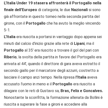
L’Italia Under 19 stasera affronterà il Portogallo nella
finale dell’Europeo
di categoria; le due
Nazionali
si sono
già affrontate in questo torneo nella seconda partita del
girone, con il
Portogallo
che ha avuto la meglio vincendo
5-1.
L’Italia
era riuscita a portarsi in vantaggio dopo appena sei
minuti dal calcio d’inizio grazie alla rete di
Lipani
, ma il
Portogallo
al 35′ era riuscito a trovare il gol del pari con
Riberio
; la svolta della partita in favore del Portogallo era
arrivata al 44′, quando il direttore di gara aveva estratto il
secondo giallo per il marcatore degli azzurri, costretto a
lasciare il campo anzi tempo. Nella ripresa
l’Italia
aveva
accusato l’uomo in meno e il
Portogallo
era riuscito a
dilagare con le reti di Gustavo sa,
Bras, Felix e Goncalves.
Nonostante la sconfitta, la formazione allenata da Bollini è
riuscita a superare la fase a gironi e accedere alla