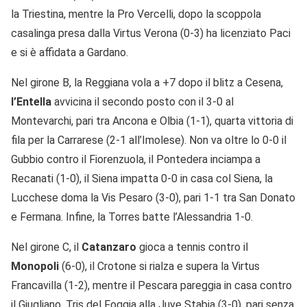
la Triestina, mentre la Pro Vercelli, dopo la scoppola
casalinga presa dalla Virtus Verona (0-3) ha licenziato Paci
e si è affidata a Gardano.
Nel girone B, la Reggiana vola a +7 dopo il blitz a Cesena,
l’Entella
avvicina il secondo posto con il 3-0 al
Montevarchi, pari tra Ancona e Olbia (1-1), quarta vittoria di
fila per la Carrarese (2-1 all’Imolese). Non va oltre lo 0-0 il
Gubbio contro il Fiorenzuola, il Pontedera inciampa a
Recanati (1-0), il Siena impatta 0-0 in casa col Siena, la
Lucchese doma la Vis Pesaro (3-0), pari 1-1 tra San Donato
e Fermana. Infine, la Torres batte l’Alessandria 1-0.
Nel girone C, il
Catanzaro
gioca a tennis contro il
Monopoli
(6-0), il Crotone si rialza e supera la Virtus
Francavilla (1-2), mentre il Pescara pareggia in casa contro
il Giugliano. Tris del Foggia alla Juve Stabia (3-0), pari senza