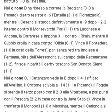
battuto 1-0 la Triestina,
Nel
girone B
ha ripreso a correre la Reggiana (3-0 a
Pesaro), dietro resiste a -6 l’Entella (3-1 al Fiorenzuola),
mentre il Cesena si stacca definitivamente a -9 dopo il 2-2
interno contro il Montevarchi. Pari (1-1) tra Lucchese e
Ancona, la Carrarese si impone 3-1 contro il Rimini, mentre il
Gubbio crolla in casa contro l’Olbia (0-1). Vince il Pontedera
(1-0 in casa della Torres), pari senza reti tra Imolese e
Fermana, blitz dell’Alessandria sul campo della Recanatese
(1-2), finisce in parità il derby toscano San Donato-Siena
(1-1).
Nel
girone C
, il Catanzaro vede la B dopo il 4-1 rifilato
all’Avellino. Il Crotone scivola a -14 (1-1 a Picerno), il Foggia
si prende il terzo posto con il 2-0 alla Viterbese, a pari punti
con il Pescara (2-2 in casa contro la Juve Stabia). Vince in
trasferta il Monopoli (1-0 a Messina), mentre il Cerignola si