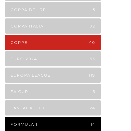
COPPA DEL RE
5
COPPA ITALIA
92
COPPE
40
EURO 2024
63
EUROPA LEAGUE
119
FA CUP
6
FANTACALCIO
24
FORMULA 1
14