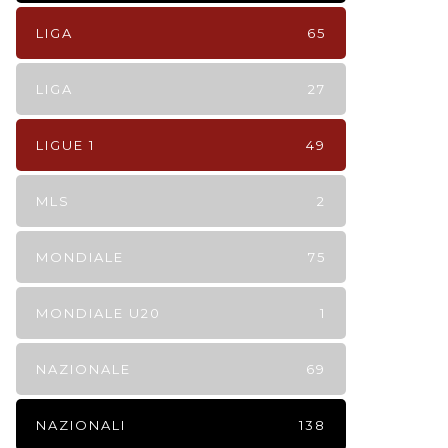
LIGA
65
LIGA
27
LIGUE 1
49
MLS
2
MONDIALE
75
MONDIALE U20
1
NAZIONALE
69
NAZIONALI
138