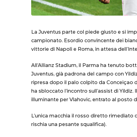
La Juventus parte col piede giusto e si imp
campionato. Esordio convincente dei bianc
vittorie di Napoli e Roma, in attesa dell’Int
All’Allianz Stadium, il Parma ha tenuto bot
Juventus, già padrona del campo con Yildiz 
ripresa dopo il palo colpito da Conceiçao di 
SERIE A
ha sbloccato l’incontro sull’assist di Yildiz.
illuminante per Vlahovic, entrato al posto d
L’unica macchia il rosso diretto rimediato 
Lautaro Mart
rischia una pesante squalifica).
parla l'agent