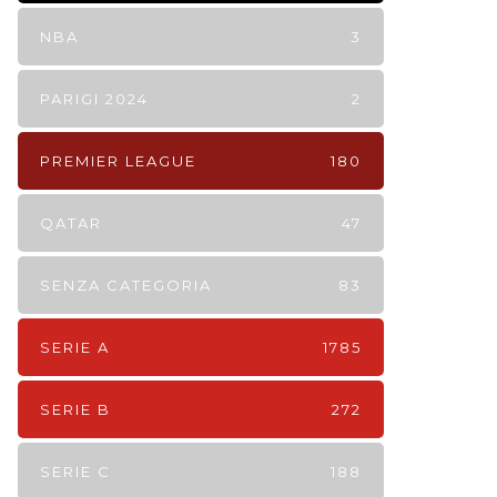
NBA
3
PARIGI 2024
2
PREMIER LEAGUE
180
QATAR
47
SENZA CATEGORIA
83
SERIE A
1785
SERIE B
272
SERIE C
188