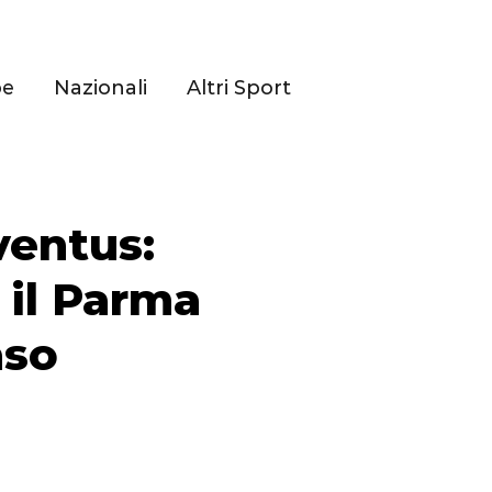
pe
Nazionali
Altri Sport
ventus:
 il Parma
aso