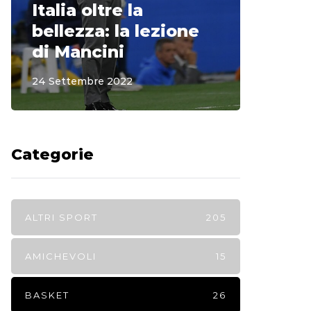
Italia oltre la
McCle
bellezza: la lezione
non o
di Mancini
Regi
24 Settembre 2022
15 Sette
Categorie
ALTRI SPORT
205
AMICHEVOLI
15
BASKET
26