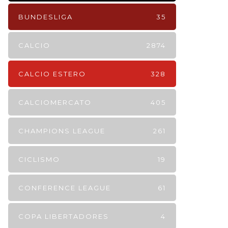
BUNDESLIGA
35
CALCIO
2874
CALCIO ESTERO
328
CALCIOMERCATO
405
CHAMPIONS LEAGUE
261
CICLISMO
19
CONFERENCE LEAGUE
61
COPA LIBERTADORES
4