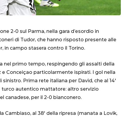
one 2-0 sul Parma, nella gara d’esordio in
oneri di Tudor, che hanno risposto presente alle
er, in campo stasera contro il Torino.
ta nel primo tempo, respingendo gli assalti della
e Conceiçao particolarmente ispirati. I gol nella
sinistro. Prima rete italiana per David, che al 14′
CALCIO
MONDIALE
QATAR
 Il turco autentico mattatore: altro servizio
el canadese, per il 2-0 bianconero.
da Cambiaso, al 38′ della ripresa (manata a Lovik,
inez,
e: