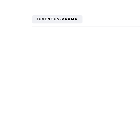
"Bayern? Pe
all'Inter e al
JUVENTUS-PARMA
Mondiale"
5 Ottobre 2022