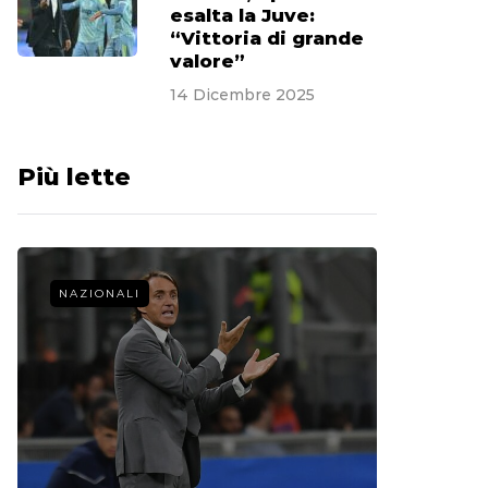
esalta la Juve:
“Vittoria di grande
valore”
14 Dicembre 2025
Più lette
NAZIONALI
CALCIO 
La st