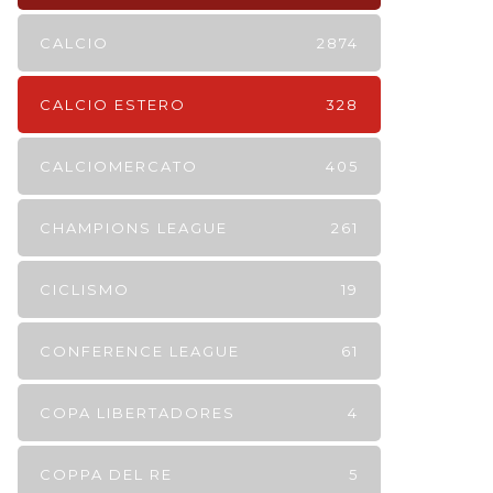
CALCIO
2874
CALCIO ESTERO
328
CALCIOMERCATO
405
CHAMPIONS LEAGUE
261
CICLISMO
19
CONFERENCE LEAGUE
61
COPA LIBERTADORES
4
COPPA DEL RE
5