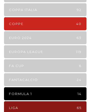
COPPA ITALIA
92
COPPE
40
EURO 2024
63
EUROPA LEAGUE
119
FA CUP
6
FANTACALCIO
24
FORMULA 1
14
LIGA
65