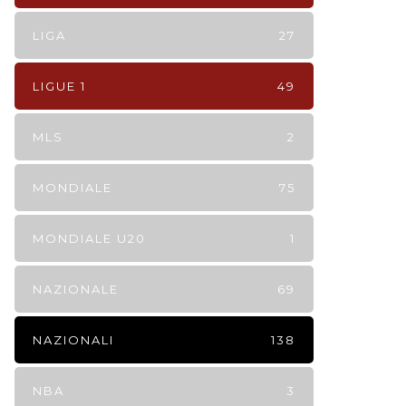
LIGA
27
LIGUE 1
49
MLS
2
MONDIALE
75
MONDIALE U20
1
NAZIONALE
69
NAZIONALI
138
NBA
3