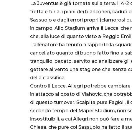
La Juventus è già tornata sulla terra. Il 4-
fretta e furia, i piani dei bianconeri, cadut
Sassuolo e dagli errori propri (clamorosi qu
in campo. Allo Stadium arriva il Lecce, ch
che, alla luce di quanto visto a Reggio Emi
L’allenatore ha tenuto a rapporto la squadr
cancellato quanto di buono fatto fino a saba
tranquillo, pacato, servito ad analizzare gl
SERIE A
gettare al vento una stagione che, senza co
della classifica.
Contro il Lecce, Allegri potrebbe cambiare 
in attacco al posto di Vlahovic, che potrebbe
di questo turnover. Scalpita pure Fagioli, il
Lautaro Mart
secondo tempo del Mapei Stadium, non son
parla l'agent
insostituibili, a cui Allegri non può fare a 
"Bayern? Pe
Chiesa, che pure col Sassuolo ha fatto il suo 
all'Inter e al