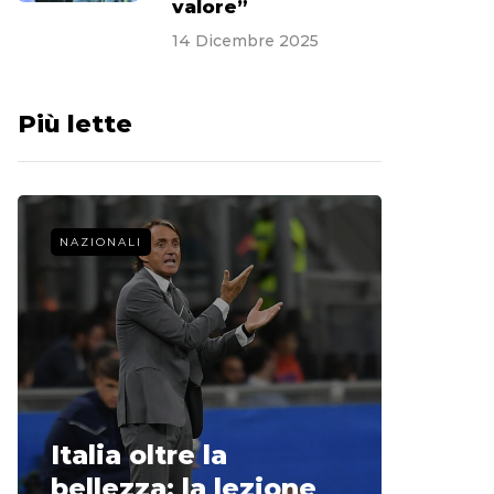
valore”
14 Dicembre 2025
Più lette
NAZIONALI
CALCIO 
La st
Italia oltre la
McCle
bellezza: la lezione
non o