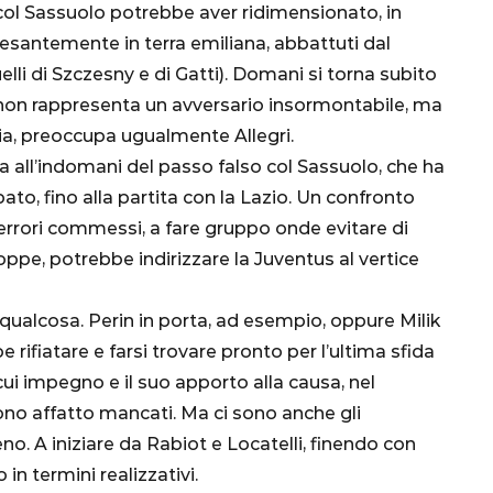
2 col Sassuolo potrebbe aver ridimensionato, in
i pesantemente in terra emiliana, abbattuti dal
elli di Szczesny e di Gatti). Domani si torna subito
e non rappresenta un avversario insormontabile, ma
lia, preoccupa ugualmente Allegri.
a all’indomani del passo falso col Sassuolo, che ha
to, fino alla partita con la Lazio. Un confronto
i errori commessi, a fare gruppo onde evitare di
CALCIO
MONDIALE
QATAR
ppe, potrebbe indirizzare la Juventus al vertice
qualcosa. Perin in porta, ad esempio, oppure Milik
 rifiatare e farsi trovare pronto per l’ultima sfida
 cui impegno e il suo apporto alla causa, nel
inez,
o affatto mancati. Ma ci sono anche gli
e:
meno. A iniziare da Rabiot e Locatelli, finendo con
nsa
Qatar 2022, Brasile
in termini realizzativi.
già qualificato agli