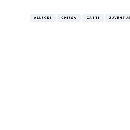
Mondiale"
ALLEGRI
CHIESA
GATTI
JUVENTU
5 Ottobre 2022