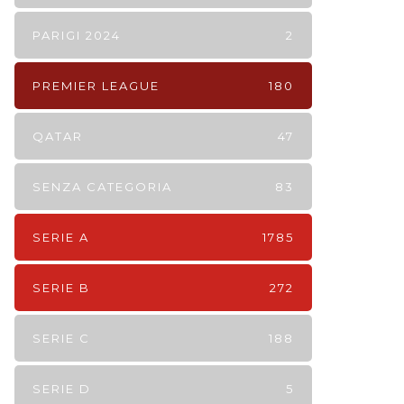
PARIGI 2024
2
PREMIER LEAGUE
180
QATAR
47
SENZA CATEGORIA
83
SERIE A
1785
SERIE B
272
SERIE C
188
SERIE D
5