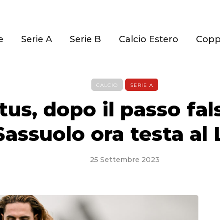
e
Serie A
Serie B
Calcio Estero
Cop
CALCIO
SERIE A
us, dopo il passo fal
 Sassuolo ora testa al
25 Settembre 2023